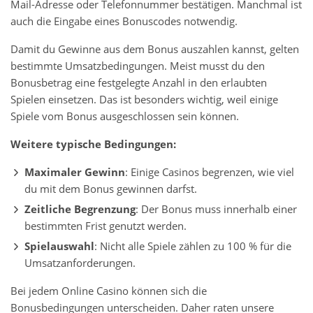
Mail-Adresse oder Telefonnummer bestätigen. Manchmal ist
auch die Eingabe eines Bonuscodes notwendig.
Damit du Gewinne aus dem Bonus auszahlen kannst, gelten
bestimmte Umsatzbedingungen. Meist musst du den
Bonusbetrag eine festgelegte Anzahl in den erlaubten
Spielen einsetzen. Das ist besonders wichtig, weil einige
Spiele vom Bonus ausgeschlossen sein können.
Weitere typische Bedingungen:
Maximaler Gewinn
: Einige Casinos begrenzen, wie viel
du mit dem Bonus gewinnen darfst.
Zeitliche Begrenzung
: Der Bonus muss innerhalb einer
bestimmten Frist genutzt werden.
Spielauswahl
: Nicht alle Spiele zählen zu 100 % für die
Umsatzanforderungen.
Bei jedem Online Casino können sich die
Bonusbedingungen unterscheiden. Daher raten unsere