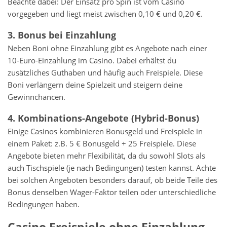
Beachte dabei: Der Einsatz pro Spin ist vom Casino
vorgegeben und liegt meist zwischen 0,10 € und 0,20 €.
3. Bonus bei Einzahlung
Neben Boni ohne Einzahlung gibt es Angebote nach einer
10-Euro-Einzahlung im Casino. Dabei erhältst du
zusätzliches Guthaben und häufig auch Freispiele. Diese
Boni verlängern deine Spielzeit und steigern deine
Gewinnchancen.
4. Kombinations-Angebote (Hybrid-Bonus)
Einige Casinos kombinieren Bonusgeld und Freispiele in
einem Paket: z.B. 5 € Bonusgeld + 25 Freispiele. Diese
Angebote bieten mehr Flexibilität, da du sowohl Slots als
auch Tischspiele (je nach Bedingungen) testen kannst. Achte
bei solchen Angeboten besonders darauf, ob beide Teile des
Bonus denselben Wager-Faktor teilen oder unterschiedliche
Bedingungen haben.