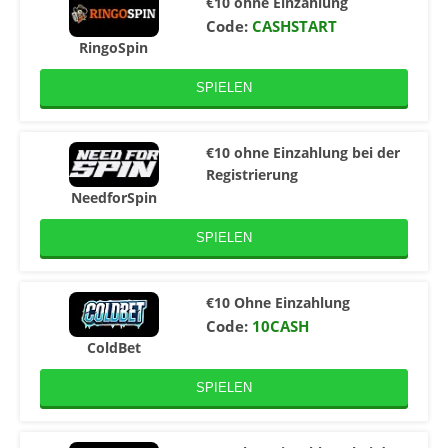
€10 ohne Einzahlung
Code:
CASHSTART
RingoSpin
SPIELEN
€10 ohne Einzahlung bei der
Registrierung
NeedforSpin
SPIELEN
€10 Ohne Einzahlung
Code:
10CASH
ColdBet
SPIELEN