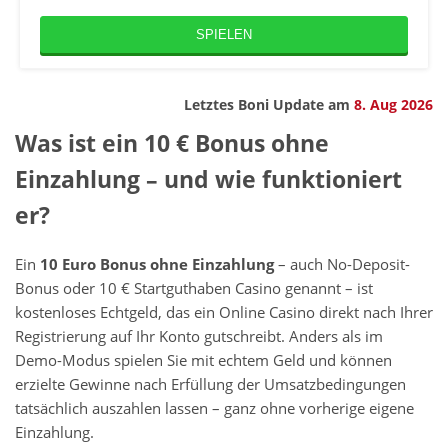
SPIELEN
Letztes Boni Update am
8. Aug 2026
Was ist ein 10 € Bonus ohne
Einzahlung – und wie funktioniert
er?
Ein
10 Euro Bonus ohne Einzahlung
– auch No-Deposit-
Bonus oder 10 € Startguthaben Casino genannt – ist
kostenloses Echtgeld, das ein Online Casino direkt nach Ihrer
Registrierung auf Ihr Konto gutschreibt. Anders als im
Demo-Modus spielen Sie mit echtem Geld und können
erzielte Gewinne nach Erfüllung der Umsatzbedingungen
tatsächlich auszahlen lassen – ganz ohne vorherige eigene
Einzahlung.