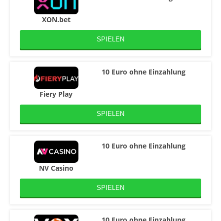
XON.bet
SPIELEN
10 Euro ohne Einzahlung
Fiery Play
SPIELEN
10 Euro ohne Einzahlung
NV Casino
SPIELEN
10 Euro ohne Einzahlung