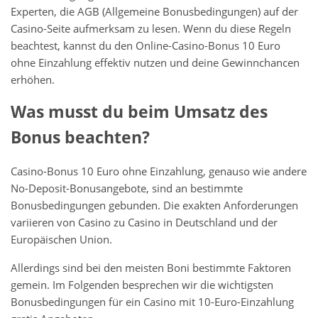
Experten, die AGB (Allgemeine Bonusbedingungen) auf der
Casino-Seite aufmerksam zu lesen. Wenn du diese Regeln
beachtest, kannst du den Online-Casino-Bonus 10 Euro
ohne Einzahlung effektiv nutzen und deine Gewinnchancen
erhöhen.
Was musst du beim Umsatz des
Bonus beachten?
Casino-Bonus 10 Euro ohne Einzahlung, genauso wie andere
No-Deposit-Bonusangebote, sind an bestimmte
Bonusbedingungen gebunden. Die exakten Anforderungen
variieren von Casino zu Casino in Deutschland und der
Europäischen Union.
Allerdings sind bei den meisten Boni bestimmte Faktoren
gemein. Im Folgenden besprechen wir die wichtigsten
Bonusbedingungen für ein Casino mit 10-Euro-Einzahlung