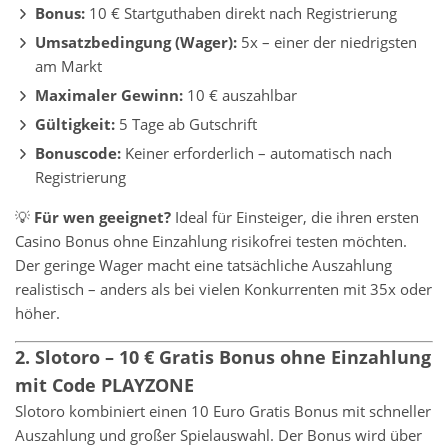
Bonus:
10 € Startguthaben direkt nach Registrierung
Umsatzbedingung (Wager):
5x – einer der niedrigsten
am Markt
Maximaler Gewinn:
10 € auszahlbar
Gültigkeit:
5 Tage ab Gutschrift
Bonuscode:
Keiner erforderlich – automatisch nach
Registrierung
💡
Für wen geeignet?
Ideal für Einsteiger, die ihren ersten
Casino Bonus ohne Einzahlung risikofrei testen möchten.
Der geringe Wager macht eine tatsächliche Auszahlung
realistisch – anders als bei vielen Konkurrenten mit 35x oder
höher.
2. Slotoro – 10 € Gratis Bonus ohne Einzahlung
mit Code PLAYZONE
Slotoro kombiniert einen 10 Euro Gratis Bonus mit schneller
Auszahlung und großer Spielauswahl. Der Bonus wird über