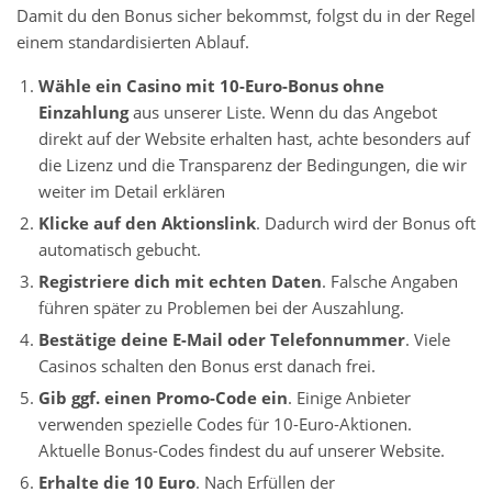
Damit du den Bonus sicher bekommst, folgst du in der Regel
einem standardisierten Ablauf.
Wähle ein Casino mit 10-Euro-Bonus ohne
Einzahlung
aus unserer Liste. Wenn du das Angebot
direkt auf der Website erhalten hast, achte besonders auf
die Lizenz und die Transparenz der Bedingungen, die wir
weiter im Detail erklären
Klicke auf den Aktionslink
. Dadurch wird der Bonus oft
automatisch gebucht.
Registriere dich mit echten Daten
. Falsche Angaben
führen später zu Problemen bei der Auszahlung.
Bestätige deine E-Mail oder Telefonnummer
. Viele
Casinos schalten den Bonus erst danach frei.
Gib ggf. einen Promo-Code ein
. Einige Anbieter
verwenden spezielle Codes für 10-Euro-Aktionen.
Aktuelle Bonus-Codes findest du auf unserer Website.
Erhalte die 10 Euro
. Nach Erfüllen der