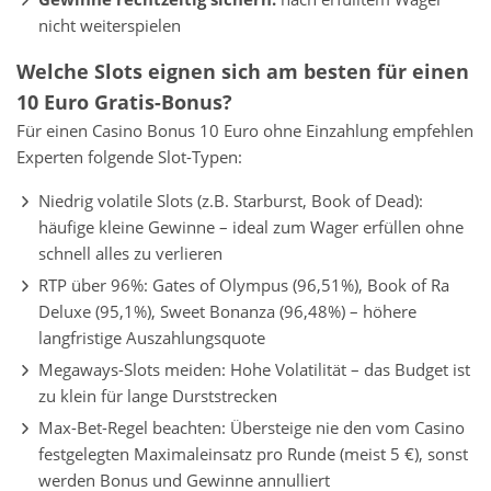
nicht weiterspielen
Welche Slots eignen sich am besten für einen
10 Euro Gratis-Bonus?
Für einen Casino Bonus 10 Euro ohne Einzahlung empfehlen
Experten folgende Slot-Typen:
Niedrig volatile Slots (z.B. Starburst, Book of Dead):
häufige kleine Gewinne – ideal zum Wager erfüllen ohne
schnell alles zu verlieren
RTP über 96%: Gates of Olympus (96,51%), Book of Ra
Deluxe (95,1%), Sweet Bonanza (96,48%) – höhere
langfristige Auszahlungsquote
Megaways-Slots meiden: Hohe Volatilität – das Budget ist
zu klein für lange Durststrecken
Max-Bet-Regel beachten: Übersteige nie den vom Casino
festgelegten Maximaleinsatz pro Runde (meist 5 €), sonst
werden Bonus und Gewinne annulliert