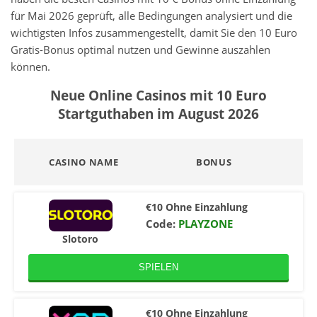
für Mai 2026 geprüft, alle Bedingungen analysiert und die
wichtigsten Infos zusammengestellt, damit Sie den 10 Euro
Gratis-Bonus optimal nutzen und Gewinne auszahlen
können.
Neue Online Casinos mit 10 Euro
Startguthaben im August 2026
CASINO NAME
BONUS
€10 Ohne Einzahlung
Code:
PLAYZONE
Slotoro
SPIELEN
€10 Ohne Einzahlung