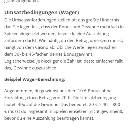
gratis Angeboten.
Umsatzbedingungen (Wager)
Die Umsatzanforderungen stellen oft das größte Hindernis
dar. Sie legen fest, dass der Bonus und Gewinne mehrfach in
Spielen eingesetzt werden, bevor du eine Auszahlung
anfordern darfst. Wie häufig du den Betrag umsetzen musst,
hängt von dem Casino ab. Übliche Werte liegen zwischen
dem 30- bis 45-fachen deines Bonusgewinns.
Logischerweise, je niedriger die Zahl ist, desto einfacher fällt
das, Gewinne auszuzahlen.
Beispiel Wager-Berechnung:
Angenommen, du gewinnst aus dem 10 € Bonus ohne
Einzahlung einen Betrag von 20 €. Die Umsatzbedingung
lautet: 40x auf die Gewinne. Das bedeutet: 20 € × 40 = 800
€ musst du insgesamt in Spielen einsetzen (nicht gewinnen!),
bevor du eine Auszahlung beantragen kannst.