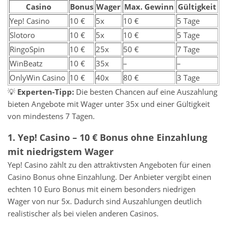
Casino
Bonus
Wager
Max. Gewinn
Gültigkeit
Yep! Casino
10 €
5x
10 €
5 Tage
Slotoro
10 €
5x
10 €
5 Tage
RingoSpin
10 €
25x
50 €
7 Tage
WinBeatz
10 €
35x
–
–
OnlyWin Casino
10 €
40x
80 €
3 Tage
💡
Experten-Tipp:
Die besten Chancen auf eine Auszahlung
bieten Angebote mit Wager unter 35x und einer Gültigkeit
von mindestens 7 Tagen.
1. Yep! Casino – 10 € Bonus ohne Einzahlung
mit niedrigstem Wager
Yep! Casino zählt zu den attraktivsten Angeboten für einen
Casino Bonus ohne Einzahlung. Der Anbieter vergibt einen
echten 10 Euro Bonus mit einem besonders niedrigen
Wager von nur 5x. Dadurch sind Auszahlungen deutlich
realistischer als bei vielen anderen Casinos.