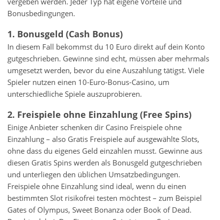
vergeben werden. Jeder Typ hat eigene Vorteile und
Bonusbedingungen.
1. Bonusgeld (Cash Bonus)
In diesem Fall bekommst du 10 Euro direkt auf dein Konto
gutgeschrieben. Gewinne sind echt, müssen aber mehrmals
umgesetzt werden, bevor du eine Auszahlung tätigst. Viele
Spieler nutzen einen 10-Euro-Bonus-Casino, um
unterschiedliche Spiele auszuprobieren.
2. Freispiele ohne Einzahlung (Free Spins)
Einige Anbieter schenken dir Casino Freispiele ohne
Einzahlung – also Gratis Freispiele auf ausgewählte Slots,
ohne dass du eigenes Geld einzahlen musst. Gewinne aus
diesen Gratis Spins werden als Bonusgeld gutgeschrieben
und unterliegen den üblichen Umsatzbedingungen.
Freispiele ohne Einzahlung sind ideal, wenn du einen
bestimmten Slot risikofrei testen möchtest – zum Beispiel
Gates of Olympus, Sweet Bonanza oder Book of Dead.