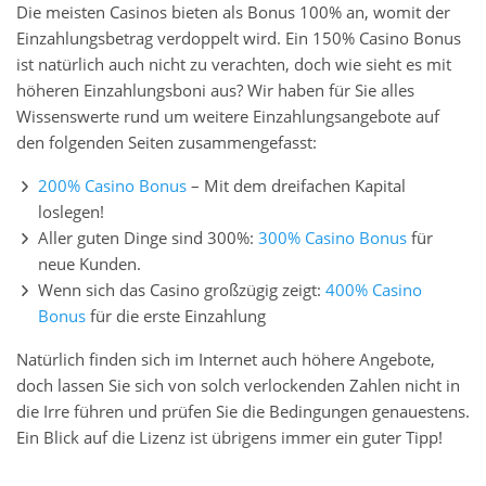
Die meisten Casinos bieten als Bonus 100% an, womit der
Einzahlungsbetrag verdoppelt wird. Ein 150% Casino Bonus
ist natürlich auch nicht zu verachten, doch wie sieht es mit
höheren Einzahlungsboni aus? Wir haben für Sie alles
Wissenswerte rund um weitere Einzahlungsangebote auf
den folgenden Seiten zusammengefasst:
200% Casino Bonus
– Mit dem dreifachen Kapital
loslegen!
Aller guten Dinge sind 300%:
300% Casino Bonus
für
neue Kunden.
Wenn sich das Casino großzügig zeigt:
400% Casino
Bonus
für die erste Einzahlung
Natürlich finden sich im Internet auch höhere Angebote,
doch lassen Sie sich von solch verlockenden Zahlen nicht in
die Irre führen und prüfen Sie die Bedingungen genauestens.
Ein Blick auf die Lizenz ist übrigens immer ein guter Tipp!