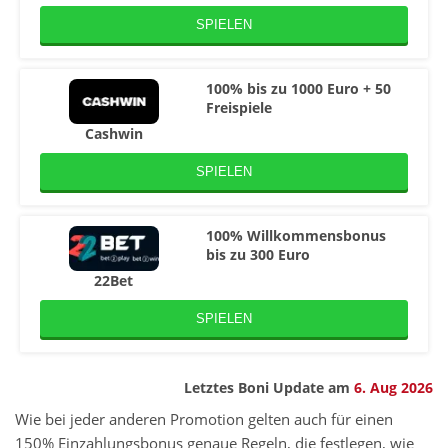
SPIELEN
100% bis zu 1000 Euro + 50
Freispiele
Cashwin
SPIELEN
100% Willkommensbonus
bis zu 300 Euro
22Bet
SPIELEN
Letztes Boni Update am
6. Aug 2026
Wie bei jeder anderen Promotion gelten auch für einen
150% Einzahlungsbonus genaue Regeln, die festlegen, wie