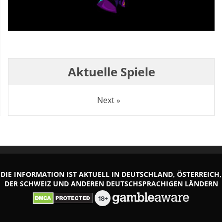
Aktuelle Spiele
Next »
DIE INFORMATION IST AKTUELL IN DEUTSCHLAND, ÖSTERREICH,
DER SCHWEIZ UND ANDEREN DEUTSCHSPRACHIGEN LÄNDERN