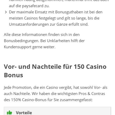
auf die paysafecard zu.
Der maximale Einsatz mit Bonusguthaben ist bei den
meisten Casinos festgelegt und gilt so lange, bis die
Umsatzanforderungen zur Gänze erfüllt sind.
Alle diese Informationen finden sich in den
Bonusbedingungen. Bei Unklarheiten hilft der
Kundensupport gerne weiter.
Vor- und Nachteile für 150 Casino
Bonus
Jede Promotion, die ein Casino vergibt, hat sowohl Vor- als
auch Nachteile. Wir haben die wichtigsten Pros & Contras
des 150% Casino-Bonus für Sie zusammengefasst:
Vorteile