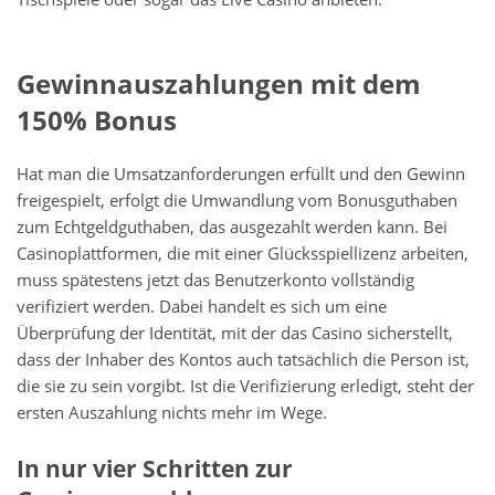
Gewinnauszahlungen mit dem
150% Bonus
Hat man die Umsatzanforderungen erfüllt und den Gewinn
freigespielt, erfolgt die Umwandlung vom Bonusguthaben
zum Echtgeldguthaben, das ausgezahlt werden kann. Bei
Casinoplattformen, die mit einer Glücksspiellizenz arbeiten,
muss spätestens jetzt das Benutzerkonto vollständig
verifiziert werden. Dabei handelt es sich um eine
Überprüfung der Identität, mit der das Casino sicherstellt,
dass der Inhaber des Kontos auch tatsächlich die Person ist,
die sie zu sein vorgibt. Ist die Verifizierung erledigt, steht der
ersten Auszahlung nichts mehr im Wege.
In nur vier Schritten zur