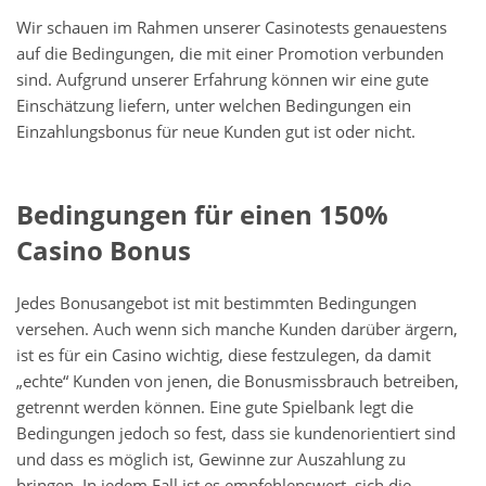
Wir schauen im Rahmen unserer Casinotests genauestens
auf die Bedingungen, die mit einer Promotion verbunden
sind. Aufgrund unserer Erfahrung können wir eine gute
Einschätzung liefern, unter welchen Bedingungen ein
Einzahlungsbonus für neue Kunden gut ist oder nicht.
Bedingungen für einen 150%
Casino Bonus
Jedes Bonusangebot ist mit bestimmten Bedingungen
versehen. Auch wenn sich manche Kunden darüber ärgern,
ist es für ein Casino wichtig, diese festzulegen, da damit
„echte“ Kunden von jenen, die Bonusmissbrauch betreiben,
getrennt werden können. Eine gute Spielbank legt die
Bedingungen jedoch so fest, dass sie kundenorientiert sind
und dass es möglich ist, Gewinne zur Auszahlung zu
bringen. In jedem Fall ist es empfehlenswert, sich die