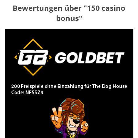
Bewertungen über "
150 casino
bonus
"