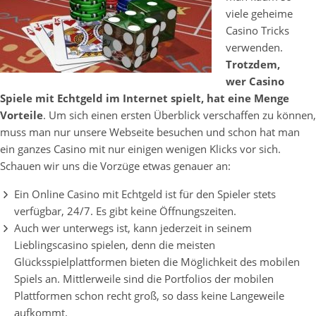
viele geheime
Casino Tricks
verwenden.
Trotzdem,
wer
Casino
Spiele mit Echtgeld im Internet spielt, hat eine Menge
Vorteile
. Um sich einen ersten Überblick verschaffen zu können,
muss man nur unsere Webseite besuchen und schon hat man
ein ganzes Casino mit nur einigen wenigen Klicks vor sich.
Schauen wir uns die Vorzüge etwas genauer an:
Ein Online Casino mit Echtgeld ist für den Spieler stets
verfügbar, 24/7. Es gibt keine Öffnungszeiten.
Auch wer unterwegs ist, kann jederzeit in seinem
Lieblingscasino spielen, denn die meisten
Glücksspielplattformen bieten die Möglichkeit des mobilen
Spiels an. Mittlerweile sind die Portfolios der mobilen
Plattformen schon recht groß, so dass keine Langeweile
aufkommt.