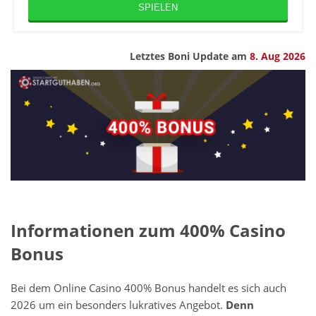
SPIELEN
Letztes Boni Update am
8. Aug 2026
Informationen zum 400% Casino
Bonus
Bei dem Online Casino 400% Bonus handelt es sich auch
2026 um ein besonders lukratives Angebot.
Denn