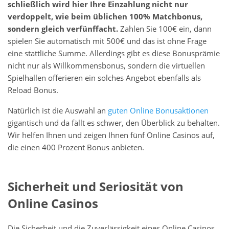
schließlich wird hier Ihre Einzahlung nicht nur
verdoppelt, wie beim üblichen 100% Matchbonus,
sondern gleich verfünffacht.
Zahlen Sie 100€ ein, dann
spielen Sie automatisch mit 500€ und das ist ohne Frage
eine stattliche Summe. Allerdings gibt es diese Bonusprämie
nicht nur als Willkommensbonus, sondern die virtuellen
Spielhallen offerieren ein solches Angebot ebenfalls als
Reload Bonus.
Natürlich ist die Auswahl an
guten Online Bonusaktionen
gigantisch und da fällt es schwer, den Überblick zu behalten.
Wir helfen Ihnen und zeigen Ihnen fünf Online Casinos auf,
die einen 400 Prozent Bonus anbieten.
Sicherheit und Seriosität von
Online Casinos
Die Sicherheit und die Zuverlässigkeit eines Online Casinos