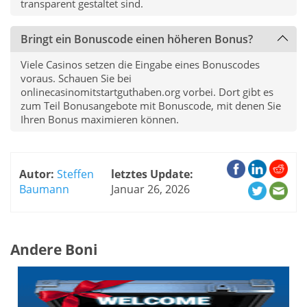
transparent gestaltet sind.
Bringt ein Bonuscode einen höheren Bonus?
Viele Casinos setzen die Eingabe eines Bonuscodes
voraus. Schauen Sie bei
onlinecasinomitstartguthaben.org vorbei. Dort gibt es
zum Teil Bonusangebote mit Bonuscode, mit denen Sie
Ihren Bonus maximieren können.
Autor:
Steffen
letztes Update:
Baumann
Januar 26, 2026
Andere Boni