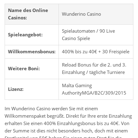
Name des Online
Wunderino Casino
Casinos:
Spielautomaten / 90 Live
Spieleangebot:
Casino Spiele
Willkommensbonus:
400% bis zu 40€ + 30 Freispiele
Reload Bonus für die 2. und 3.
Weitere Boni:
Einzahlung / tägliche Turniere
Malta Gaming
Lizenz:
AuthorityMGA/B2C/309/2015
Im Wunderino Casino werden Sie mit einem
Willkommenspaket begrüßt. Direkt für Ihre erste Einzahlung
erhalten Sie einen 400% Einzahlungsbonus bis zu 40€. Von
der Summe ist dies nicht besonders hoch, doch mit einem
Startkapital von 50€ haben Sie einen guten Start für die