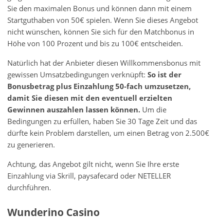
Sie den maximalen Bonus und können dann mit einem
Startguthaben von 50€ spielen. Wenn Sie dieses Angebot
nicht wünschen, können Sie sich für den Matchbonus in
Höhe von 100 Prozent und bis zu 100€ entscheiden.
Natürlich hat der Anbieter diesen Willkommensbonus mit
gewissen Umsatzbedingungen verknüpft:
So ist der
Bonusbetrag plus Einzahlung 50-fach umzusetzen,
damit Sie diesen mit den eventuell erzielten
Gewinnen auszahlen lassen können.
Um die
Bedingungen zu erfüllen, haben Sie 30 Tage Zeit und das
dürfte kein Problem darstellen, um einen Betrag von 2.500€
zu generieren.
Achtung, das Angebot gilt nicht, wenn Sie Ihre erste
Einzahlung via Skrill, paysafecard oder NETELLER
durchführen.
Wunderino Casino