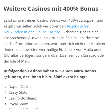
Weitere Casinos mit 400% Bonus
Es ist schwer, einen Casino Bonus von 400% zu toppen und
es gibt nur selten solch verlockenden
Angebote für
Neukunden in den Online Casinos
. Sicherlich gibt es eine
ansprechende Auswahl an virtuellen Spielhallen, die eine
solche Promotion anbieten, worunter sich nicht nur Anbieter
finden, die über eine werthaltige EU-Lizenz von Malta oder
Gibraltar verfügen, sondern über Lizenzen von Curacao oder
der Isle of Men.
In folgenden Casinos haben wir einen 400% Bonus
gefunden, der Ihnen bis zu 800€ extra bringt:
Napoli Casino
Cassy Slots
Casino Bordeaux
Royal Spinz