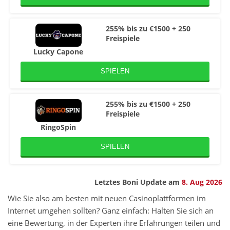
255% bis zu €1500 + 250
Freispiele
Lucky Capone
SPIELEN
255% bis zu €1500 + 250
Freispiele
RingoSpin
SPIELEN
Letztes Boni Update am
8. Aug 2026
Wie Sie also am besten mit neuen Casinoplattformen im
Internet umgehen sollten? Ganz einfach: Halten Sie sich an
eine Bewertung, in der Experten ihre Erfahrungen teilen und