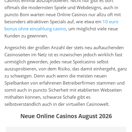
Casinos einmal auszuprobieren. Nicht nur gibt es dort
oftmals die modernsten Spiele und Webdesigns, auch in
puncto Boni warten neue Online Casinos nur allzu oft mit
besonders attraktiven Specials auf, wie etwa ein
10 euro
bonus ohne einzahlung casino
, um möglichst viele neue
Kunden zu gewinnen.
Angesichts der großen Anzahl der stets neu auftauchenden
Casinoseiten im Netz ist es inzwischen jedoch wirklich fast
unmöglich geworden, jedes neue Spielcasino selbst
auszuprobieren, von dem Risiko, das damit einhergeht, ganz
zu schweigen. Denn auch wenn die meisten neuen
Spielbanken von erfahrenen Betreiberfirmen stammen und
somit auch in puncto Sicherheit mit etablierten Webseiten
mithalten können, schwarze Schafe gibt es
selbstverständlich auch in der virtuellen Casinowelt.
Neue Online Casinos August 2026