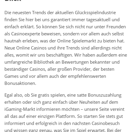
Die neuesten Trends der aktuellen Glücksspielindustrie
finden Sie hier bei uns garantiert immer tagesaktuell und
einfach erklärt. So können Sie sich nicht nur unter Freunden
als Casinoexperte beweisen, sondern vor allem auch selbst
hautnah erleben, was der Online Spielemarkt zu bieten hat.
Neue Online Casinos und ihre Trends sind allerdings nicht
alles, womit wir uns beschäftigen. Wir haben außerdem eine
umfangreiche Bibliothek an Bewertungen bekannter und
beständiger Casinos, aller großen Provider, der besten
Games und vor allem auch der empfehlenswerten
Bonusaktionen.
Egal also, ob Sie gratis spielen, eine satte Bonuszuzahlung
erhalten oder sich ganz einfach über Neuheiten auf dem
iGaming-Markt informieren möchten – unsere Seite vereint
all das auf einer einzigen Plattform. So starten Sie stets gut
informiert und erfolgreich in den nächsten Casinobesuch
und wissen ganz genau, was Sie im Spiel erwartet. Bei der