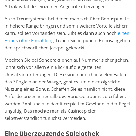
Attraktivität der einzelnen Angebote überzeugen.
Auch Treuesysteme, bei denen man sich über Bonuspunkte
in höhere Ränge bringen und somit weitere Vorteile sichern
kann, sollten vorhanden sein. Gibt es dann auch noch
einen
Bonus ohne Einzahlung
, haben Sie in puncto Bonusangebote
den sprichwörtlichen Jackpot geknackt.
Möchten Sie bei Sonderaktionen auf Nummer sicher gehen,
lohnt sich vor allem ein Blick auf die gestellten
Umsatzanforderungen. Diese sind nämlich in vielen Fällen
das Zünglein an der Waage, geht es um die erfolgreiche
Nutzung eines Bonus. Schaffen Sie es nämlich nicht, diese
Anforderungen innerhalb des Bonuszeitraums zu erfüllen,
werden Boni und alle damit erspielten Gewinne in der Regel
ungültig. Das möchte man als Casinospieler
selbstverständlich tunlichst vermeiden.
Eine überzeugende Spielothek