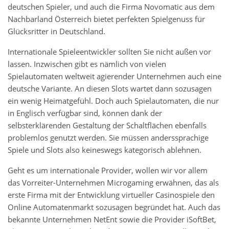
deutschen Spieler, und auch die Firma Novomatic aus dem
Nachbarland Österreich bietet perfekten Spielgenuss für
Glücksritter in Deutschland.
Internationale Spieleentwickler sollten Sie nicht außen vor
lassen. Inzwischen gibt es nämlich von vielen
Spielautomaten weltweit agierender Unternehmen auch eine
deutsche Variante. An diesen Slots wartet dann sozusagen
ein wenig Heimatgefühl. Doch auch Spielautomaten, die nur
in Englisch verfügbar sind, können dank der
selbsterklärenden Gestaltung der Schaltflächen ebenfalls
problemlos genutzt werden. Sie müssen anderssprachige
Spiele und Slots also keineswegs kategorisch ablehnen.
Geht es um internationale Provider, wollen wir vor allem
das Vorreiter-Unternehmen Microgaming erwähnen, das als
erste Firma mit der Entwicklung virtueller Casinospiele den
Online Automatenmarkt sozusagen begründet hat. Auch das
bekannte Unternehmen NetEnt sowie die Provider iSoftBet,