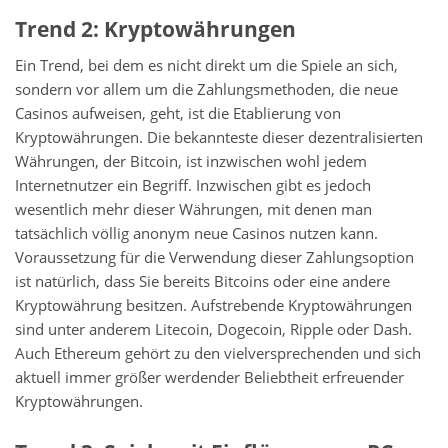
Trend 2: Kryptowährungen
Ein Trend, bei dem es nicht direkt um die Spiele an sich,
sondern vor allem um die Zahlungsmethoden, die neue
Casinos aufweisen, geht, ist die Etablierung von
Kryptowährungen. Die bekannteste dieser dezentralisierten
Währungen, der Bitcoin, ist inzwischen wohl jedem
Internetnutzer ein Begriff. Inzwischen gibt es jedoch
wesentlich mehr dieser Währungen, mit denen man
tatsächlich völlig anonym neue Casinos nutzen kann.
Voraussetzung für die Verwendung dieser Zahlungsoption
ist natürlich, dass Sie bereits Bitcoins oder eine andere
Kryptowährung besitzen. Aufstrebende Kryptowährungen
sind unter anderem Litecoin, Dogecoin, Ripple oder Dash.
Auch Ethereum gehört zu den vielversprechenden und sich
aktuell immer größer werdender Beliebtheit erfreuender
Kryptowährungen.