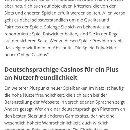
aber natürlich auch auf objektiven Kriterien, die von den
Slots und anderen Spielen erfüllt werden sollten. Allen voran
geht es dabei selbstverständlich um die Qualität und
Fairness der Spiele. Solange Sie sich an bekannte und
renommierte Spiel-Entwickler halten, sind Sie in der Regel
auf der sicheren Seite. Wer zu diesen Spiele-Providern zählt,
das zeigen wir Ihnen im Abschnitt „Die Spiele-Entwickler
neuer Online Casinos“.
Deutschsprachige Casinos für ein Plus
an Nutzerfreundlichkeit
Ein weiterer Pluspunkt neuer Spielbanken im Netz ist häufig
die hohe Nutzerfreundlichkeit, die sich auch bei der
Bereitstellung der Webseite in verschiedenen Sprachen zeigt.
Anders gesagt: Wer an einer deutschsprachigen Plattform an
den besten Slots und anderen Games sitzt, der hat eine
wesentlich höhere Wahrscheinlichkeit, auch wirklich
entspannt im Spiel anzukommen. Ein Glück, dass es