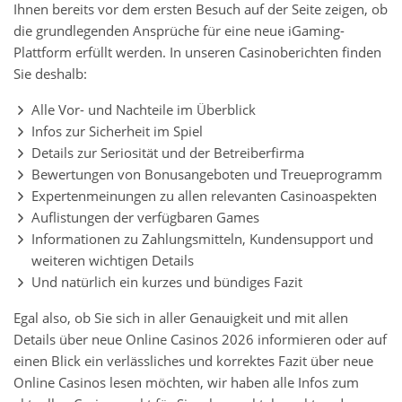
Ihnen bereits vor dem ersten Besuch auf der Seite zeigen, ob
die grundlegenden Ansprüche für eine neue iGaming-
Plattform erfüllt werden. In unseren Casinoberichten finden
Sie deshalb:
Alle Vor- und Nachteile im Überblick
Infos zur Sicherheit im Spiel
Details zur Seriosität und der Betreiberfirma
Bewertungen von Bonusangeboten und Treueprogramm
Expertenmeinungen zu allen relevanten Casinoaspekten
Auflistungen der verfügbaren Games
Informationen zu Zahlungsmitteln, Kundensupport und
weiteren wichtigen Details
Und natürlich ein kurzes und bündiges Fazit
Egal also, ob Sie sich in aller Genauigkeit und mit allen
Details über neue Online Casinos 2026 informieren oder auf
einen Blick ein verlässliches und korrektes Fazit über neue
Online Casinos lesen möchten, wir haben alle Infos zum