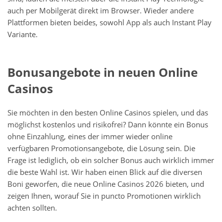
auch per Mobilgerät direkt im Browser. Wieder andere
Plattformen bieten beides, sowohl App als auch Instant Play
Variante.
Bonusangebote in neuen Online
Casinos
Sie möchten in den besten Online Casinos spielen, und das
möglichst kostenlos und risikofrei? Dann könnte ein Bonus
ohne Einzahlung, eines der immer wieder online
verfügbaren Promotionsangebote, die Lösung sein. Die
Frage ist lediglich, ob ein solcher Bonus auch wirklich immer
die beste Wahl ist. Wir haben einen Blick auf die diversen
Boni geworfen, die neue Online Casinos 2026 bieten, und
zeigen Ihnen, worauf Sie in puncto Promotionen wirklich
achten sollten.