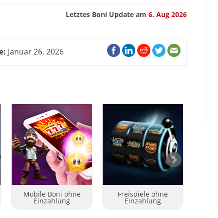
Letztes Boni Update am
6. Aug 2026
e:
Januar 26, 2026
Next
Mobile Boni ohne
Freispiele ohne
Erste
Einzahlung
Einzahlung