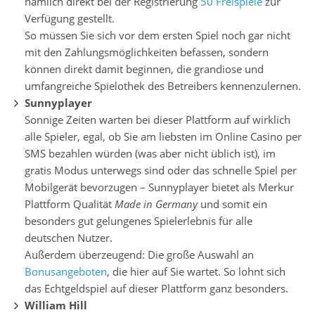
nämlich direkt bei der Registrierung
50 Freispiele
zur
Verfügung gestellt.
So müssen Sie sich vor dem ersten Spiel noch gar nicht
mit den Zahlungsmöglichkeiten befassen, sondern
können direkt damit beginnen, die grandiose und
umfangreiche Spielothek des Betreibers kennenzulernen.
Sunnyplayer
Sonnige Zeiten warten bei dieser Plattform auf wirklich
alle Spieler, egal, ob Sie am liebsten im Online Casino per
SMS bezahlen würden (was aber nicht üblich ist), im
gratis Modus unterwegs sind oder das schnelle Spiel per
Mobilgerät bevorzugen – Sunnyplayer bietet als Merkur
Plattform Qualität
Made in Germany
und somit ein
besonders gut gelungenes Spielerlebnis für alle
deutschen Nutzer.
Außerdem überzeugend: Die große Auswahl an
Bonusangeboten
, die hier auf Sie wartet. So lohnt sich
das Echtgeldspiel auf dieser Plattform ganz besonders.
William Hill