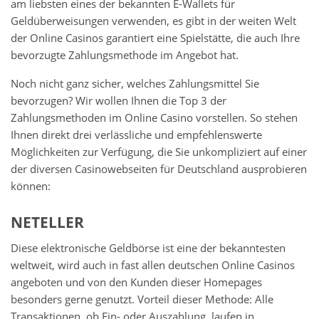
am liebsten eines der bekannten E-Wallets für
Geldüberweisungen verwenden, es gibt in der weiten Welt
der Online Casinos garantiert eine Spielstätte, die auch Ihre
bevorzugte Zahlungsmethode im Angebot hat.
Noch nicht ganz sicher, welches Zahlungsmittel Sie
bevorzugen? Wir wollen Ihnen die Top 3 der
Zahlungsmethoden im Online Casino vorstellen. So stehen
Ihnen direkt drei verlässliche und empfehlenswerte
Möglichkeiten zur Verfügung, die Sie unkompliziert auf einer
der diversen Casinowebseiten für Deutschland ausprobieren
können:
NETELLER
Diese elektronische Geldbörse ist eine der bekanntesten
weltweit, wird auch in fast allen deutschen Online Casinos
angeboten und von den Kunden dieser Homepages
besonders gerne genutzt. Vorteil dieser Methode: Alle
Transaktionen, ob Ein- oder Auszahlung, laufen in