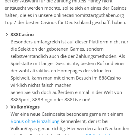
bei der Auswahl für die Zahlung mittels Handy nicht
enttäuscht werden möchte, sollte sich an eines der Casinos
halten, die es in unsere onlinecasinomitstartguthaben.org
Top 7 der besten Casinos für Deutschland geschafft haben:
888Casino
Besonders umfangreich ist auf dieser Plattform nicht nur
die Selektion der gebotenen Games, sondern
selbstverständlich auch die der Zahlungsmethoden. Als
Spielstätte mit langer Geschichte, bestem Ruf und einer
der wohl attraktivsten Homepages der virtuellen
Spielwelt, kann man mit einem Besuch im 888Casino
wirklich nichts falsch machen.
Sehen Sie sich doch außerdem einmal in der Welt von
888Sport, 888Bingo oder 888Live um!
VulkanVegas
Wer eine neue Casinoseite besonders gerne mit einem
Bonus ohne Einzahlung
kennenlernt, der ist bei
VulkanVegas genau richtig. Hier werden allen Neukunden