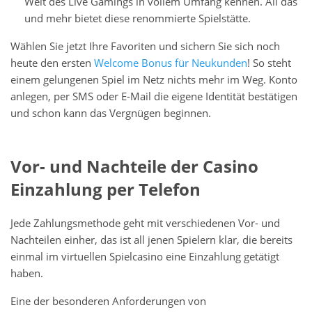
Welt des Live Gamings in vollem Umfang kennen. All das
und mehr bietet diese renommierte Spielstätte.
Wählen Sie jetzt Ihre Favoriten und sichern Sie sich noch
heute den ersten
Welcome Bonus für Neukunden
! So steht
einem gelungenen Spiel im Netz nichts mehr im Weg. Konto
anlegen, per SMS oder E-Mail die eigene Identität bestätigen
und schon kann das Vergnügen beginnen.
Vor- und Nachteile der Casino
Einzahlung per Telefon
Jede Zahlungsmethode geht mit verschiedenen Vor- und
Nachteilen einher, das ist all jenen Spielern klar, die bereits
einmal im virtuellen Spielcasino eine Einzahlung getätigt
haben.
Eine der besonderen Anforderungen von