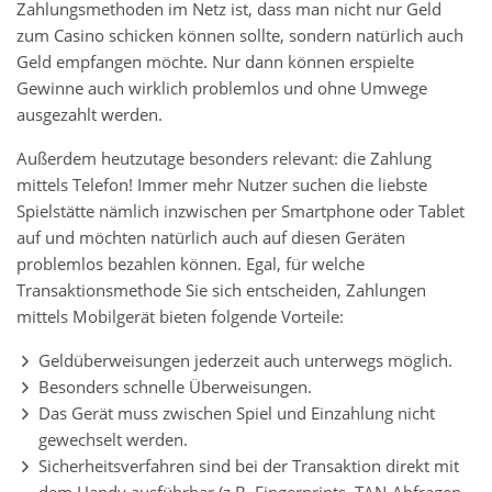
Zahlungsmethoden im Netz ist, dass man nicht nur Geld
zum Casino schicken können sollte, sondern natürlich auch
Geld empfangen möchte. Nur dann können erspielte
Gewinne auch wirklich problemlos und ohne Umwege
ausgezahlt werden.
Außerdem heutzutage besonders relevant: die Zahlung
mittels Telefon! Immer mehr Nutzer suchen die liebste
Spielstätte nämlich inzwischen per Smartphone oder Tablet
auf und möchten natürlich auch auf diesen Geräten
problemlos bezahlen können. Egal, für welche
Transaktionsmethode Sie sich entscheiden, Zahlungen
mittels Mobilgerät bieten folgende Vorteile:
Geldüberweisungen jederzeit auch unterwegs möglich.
Besonders schnelle Überweisungen.
Das Gerät muss zwischen Spiel und Einzahlung nicht
gewechselt werden.
Sicherheitsverfahren sind bei der Transaktion direkt mit