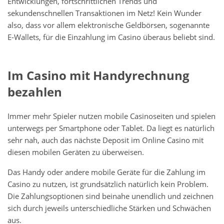
Entwicklungen, fortschrittlichen Trends und
sekundenschnellen Transaktionen im Netz! Kein Wunder
also, dass vor allem elektronische Geldbörsen, sogenannte
E-Wallets, für die Einzahlung im Casino überaus beliebt sind.
Im Casino mit Handyrechnung
bezahlen
Immer mehr Spieler nutzen mobile Casinoseiten und spielen
unterwegs per Smartphone oder Tablet. Da liegt es natürlich
sehr nah, auch das nächste Deposit im Online Casino mit
diesen mobilen Geräten zu überweisen.
Das Handy oder andere mobile Geräte für die Zahlung im
Casino zu nutzen, ist grundsätzlich natürlich kein Problem.
Die Zahlungsoptionen sind beinahe unendlich und zeichnen
sich durch jeweils unterschiedliche Stärken und Schwächen
aus.