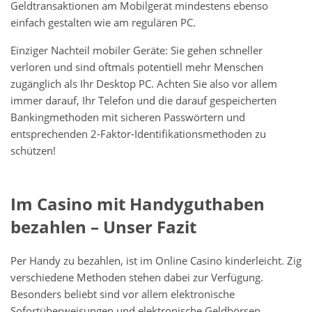
Geldtransaktionen am Mobilgerät mindestens ebenso
einfach gestalten wie am regulären PC.
Einziger Nachteil mobiler Geräte: Sie gehen schneller
verloren und sind oftmals potentiell mehr Menschen
zugänglich als Ihr Desktop PC. Achten Sie also vor allem
immer darauf, Ihr Telefon und die darauf gespeicherten
Bankingmethoden mit sicheren Passwörtern und
entsprechenden 2-Faktor-Identifikationsmethoden zu
schützen!
Im Casino mit Handyguthaben
bezahlen – Unser Fazit
Per Handy zu bezahlen, ist im Online Casino kinderleicht. Zig
verschiedene Methoden stehen dabei zur Verfügung.
Besonders beliebt sind vor allem elektronische
Sofortüberweisungen und elektronische Geldbörsen,