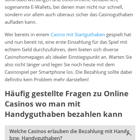
sogenannte E-Wallets, bei denen man nicht nur schnell,
sondern vor allem auch überaus sicher das Casinoguthaben
aufladen kann.
Wer bereits in einem
Casino mit Startguthaben
gespielt hat
und nun bereit ist, eine erste Einzahlung für das Spiel mit
echtem Geld durchzuführen, dem bieten sich diverse
Casinohomepages als idealer Einstiegspunkt an. Warten Sie
also nicht länger und legen Sie noch heute mit dem
Casinospiel per Smartphone los. Die Bezahlung sollte dabei
definitiv kein Problem mehr darstellen!
Häufig gestellte Fragen zu Online
Casinos wo man mit
Handyguthaben bezahlen kann
Welche Casinos erlauben die Bezahlung mit Handy
bzw. Handyguthaben?