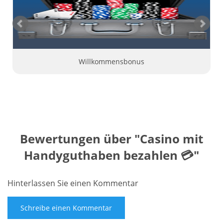
Previous
Next
Willkommensbonus
Bewertungen über "
Casino mit
Handyguthaben bezahlen 💳
"
Hinterlassen Sie einen Kommentar
Schreibe einen Kommentar