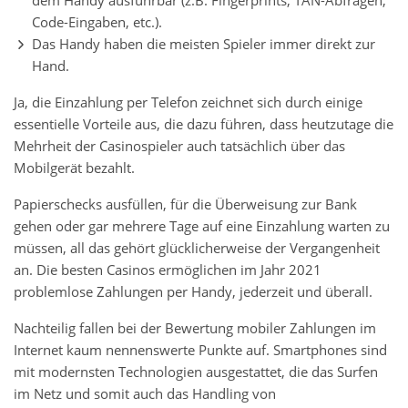
dem Handy ausführbar (z.B. Fingerprints, TAN-Abfragen,
Code-Eingaben, etc.).
Das Handy haben die meisten Spieler immer direkt zur
Hand.
Ja, die Einzahlung per Telefon zeichnet sich durch einige
essentielle Vorteile aus, die dazu führen, dass heutzutage die
Mehrheit der Casinospieler auch tatsächlich über das
Mobilgerät bezahlt.
Papierschecks ausfüllen, für die Überweisung zur Bank
gehen oder gar mehrere Tage auf eine Einzahlung warten zu
müssen, all das gehört glücklicherweise der Vergangenheit
an. Die besten Casinos ermöglichen im Jahr 2021
problemlose Zahlungen per Handy, jederzeit und überall.
Nachteilig fallen bei der Bewertung mobiler Zahlungen im
Internet kaum nennenswerte Punkte auf. Smartphones sind
mit modernsten Technologien ausgestattet, die das Surfen
im Netz und somit auch das Handling von