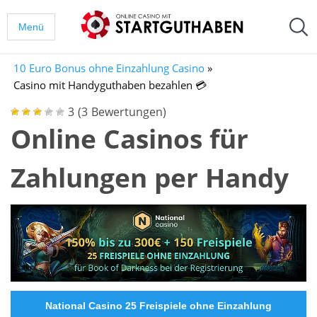
Menü
10 Euro Bonus ohne Einzahlung Casino
»
Casino mit Handyguthaben bezahlen 💳
3
(
3
Bewertungen)
Online Casinos für
Zahlungen per Handy
National Casino 25 Freispiele ohne Einzahlung