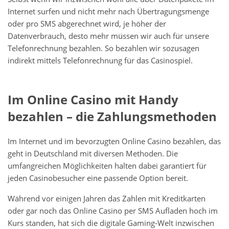
Internet surfen und nicht mehr nach Übertragungsmenge
oder pro SMS abgerechnet wird, je höher der
Datenverbrauch, desto mehr müssen wir auch für unsere
Telefonrechnung bezahlen. So bezahlen wir sozusagen
indirekt mittels Telefonrechnung für das Casinospiel.
Im Online Casino mit Handy
bezahlen – die Zahlungsmethoden
Im Internet und im bevorzugten Online Casino bezahlen, das
geht in Deutschland mit diversen Methoden. Die
umfangreichen Möglichkeiten halten dabei garantiert für
jeden Casinobesucher eine passende Option bereit.
Während vor einigen Jahren das Zahlen mit Kreditkarten
oder gar noch das Online Casino per SMS Aufladen hoch im
Kurs standen, hat sich die digitale Gaming-Welt inzwischen