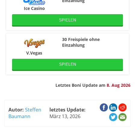
Einzahlung
Ice Casino
SPIELEN
30 Freispiele ohne
Einzahlung
V.Vegas
SPIELEN
Letztes Boni Update am
8. Aug 2026
Autor:
Steffen
letztes Update:
Baumann
März 13, 2026