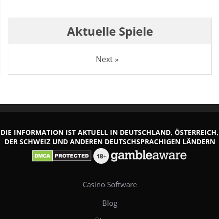
Aktuelle Spiele
Next »
DIE INFORMATION IST AKTUELL IN DEUTSCHLAND, ÖSTERREICH,
DER SCHWEIZ UND ANDEREN DEUTSCHSPRACHIGEN LÄNDERN
Casino Software
Blog