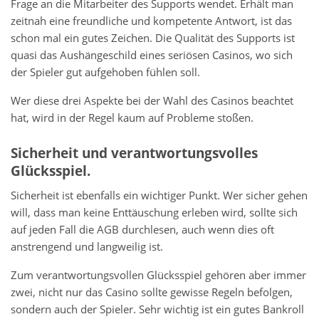
Frage an die Mitarbeiter des Supports wendet. Erhält man
zeitnah eine freundliche und kompetente Antwort, ist das
schon mal ein gutes Zeichen. Die Qualität des Supports ist
quasi das Aushängeschild eines seriösen Casinos, wo sich
der Spieler gut aufgehoben fühlen soll.
Wer diese drei Aspekte bei der Wahl des Casinos beachtet
hat, wird in der Regel kaum auf Probleme stoßen.
Sicherheit und verantwortungsvolles
Glücksspiel.
Sicherheit ist ebenfalls ein wichtiger Punkt. Wer sicher gehen
will, dass man keine Enttäuschung erleben wird, sollte sich
auf jeden Fall die AGB durchlesen, auch wenn dies oft
anstrengend und langweilig ist.
Zum verantwortungsvollen Glücksspiel gehören aber immer
zwei, nicht nur das Casino sollte gewisse Regeln befolgen,
sondern auch der Spieler. Sehr wichtig ist ein gutes Bankroll