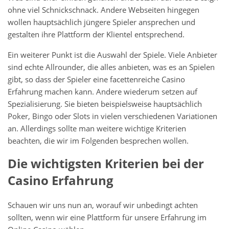
ohne viel Schnickschnack. Andere Webseiten hingegen
wollen hauptsächlich jüngere Spieler ansprechen und
gestalten ihre Plattform der Klientel entsprechend.
Ein weiterer Punkt ist die Auswahl der Spiele. Viele Anbieter
sind echte Allrounder, die alles anbieten, was es an Spielen
gibt, so dass der Spieler eine facettenreiche Casino
Erfahrung machen kann. Andere wiederum setzen auf
Spezialisierung. Sie bieten beispielsweise hauptsächlich
Poker, Bingo oder Slots in vielen verschiedenen Variationen
an. Allerdings sollte man weitere wichtige Kriterien
beachten, die wir im Folgenden besprechen wollen.
Die wichtigsten Kriterien bei der
Casino Erfahrung
Schauen wir uns nun an, worauf wir unbedingt achten
sollten, wenn wir eine Plattform für unsere Erfahrung im