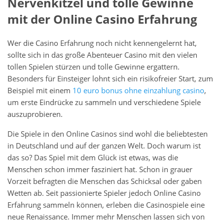
Nervenkitzel und tolle Gewinne
mit der Online Casino Erfahrung
Wer die Casino Erfahrung noch nicht kennengelernt hat,
sollte sich in das große Abenteuer Casino mit den vielen
tollen Spielen stürzen und tolle Gewinne ergattern.
Besonders für Einsteiger lohnt sich ein risikofreier Start, zum
Beispiel mit einem
10 euro bonus ohne einzahlung casino
,
um erste Eindrücke zu sammeln und verschiedene Spiele
auszuprobieren.
Die Spiele in den Online Casinos sind wohl die beliebtesten
in Deutschland und auf der ganzen Welt. Doch warum ist
das so? Das Spiel mit dem Glück ist etwas, was die
Menschen schon immer fasziniert hat. Schon in grauer
Vorzeit befragten die Menschen das Schicksal oder gaben
Wetten ab. Seit passionierte Spieler jedoch Online Casino
Erfahrung sammeln können, erleben die Casinospiele eine
neue Renaissance. Immer mehr Menschen lassen sich von