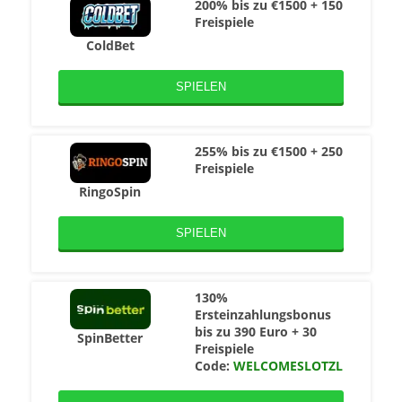
200% bis zu €1500 + 150
Freispiele
ColdBet
SPIELEN
255% bis zu €1500 + 250
Freispiele
RingoSpin
SPIELEN
130%
Ersteinzahlungsbonus
bis zu 390 Euro + 30
SpinBetter
Freispiele
Code:
WELCOMESLOTZL