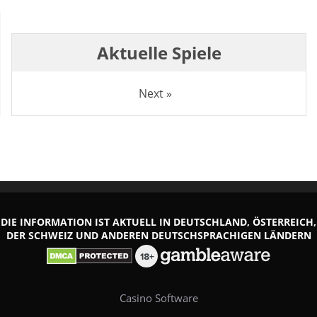
Aktuelle Spiele
Next »
DIE INFORMATION IST AKTUELL IN DEUTSCHLAND, ÖSTERREICH,
DER SCHWEIZ UND ANDEREN DEUTSCHSPRACHIGEN LÄNDERN
Casino Software