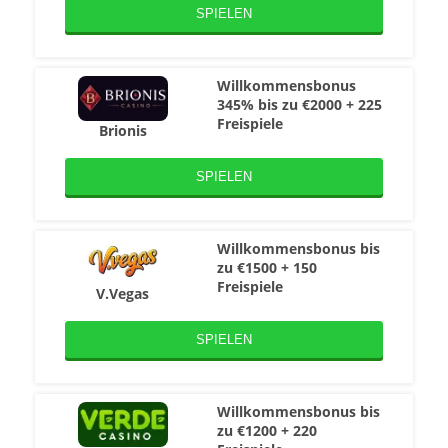
SPIELEN
Willkommensbonus
345% bis zu €2000 + 225
Freispiele
Brionis
SPIELEN
Willkommensbonus bis
zu €1500 + 150
Freispiele
V.Vegas
SPIELEN
Willkommensbonus bis
zu €1200 + 220