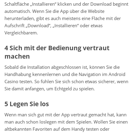
Schaltfläche „Installieren“ klicken und der Download beginnt
automatisch. Wenn Sie die App über die Website
herunterladen, gibt es auch meistens eine Fläche mit der
Aufschrift „Download“, „Installieren“ oder etwas
Vergleichbarem.
4 Sich mit der Bedienung vertraut
machen
Sobald die Installation abgeschlossen ist, können Sie die
Handhabung kennenlernen und die Navigation im Android
Casino testen. So fühlen Sie sich schon etwas sicherer, wenn
Sie damit anfangen, um Echtgeld zu spielen.
5 Legen Sie los
Wenn man sich gut mit der App vertraut gemacht hat, kann
man auch schon loslegen mit dem Spielen. Wollen Sie einen
altbekannten Favoriten auf dem Handy testen oder