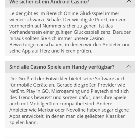
Wie sicher ist ein Android Casino?
Leider gibt es im Bereich Online Glücksspiel immer
wieder schwarze Schafe. Der wichtigste Punkt, um von
vornherein auf Nummer sicher zu gehen, ist das
Vorhandensein einer gültigen Glücksspiellizenz. Darüber
hinaus sollten Sie sich immer unsere Casino
Bewertungen anschauen, in denen wir den Anbieter und
seine App auf Herz und Nieren prüfen.
Sind alle Casino Spiele am Handy verfügbar?
Der Großteil der Entwickler bietet seine Software auch
für mobile Geräte an. Gerade die großen Provider wie
NetEnt, Play ‘n GO, Microgaming und Playtech sind sich
des Trends bewusst und sorgen dafür, dass ihre Spiele
auch mit Mobilgeräten kompatibel sind. Andere
Anbieter wie Merkur oder Novoline haben sogar eigene
Apps entwickelt, in denen man die geliebten Klassiker
spielen kann.