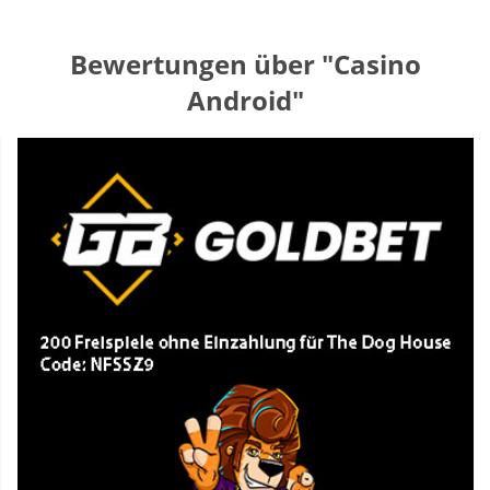
Bewertungen über "
Casino
Android
"