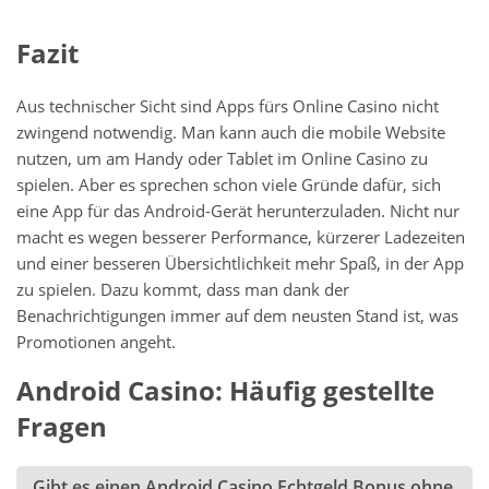
Fazit
Aus technischer Sicht sind Apps fürs Online Casino nicht
zwingend notwendig. Man kann auch die mobile Website
nutzen, um am Handy oder Tablet im Online Casino zu
spielen. Aber es sprechen schon viele Gründe dafür, sich
eine App für das Android-Gerät herunterzuladen. Nicht nur
macht es wegen besserer Performance, kürzerer Ladezeiten
und einer besseren Übersichtlichkeit mehr Spaß, in der App
zu spielen. Dazu kommt, dass man dank der
Benachrichtigungen immer auf dem neusten Stand ist, was
Promotionen angeht.
Android Casino: Häufig gestellte
Fragen
Gibt es einen Android Casino Echtgeld Bonus ohne