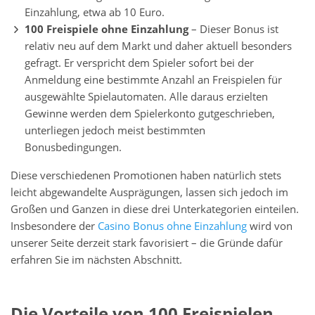
Einzahlung, etwa ab 10 Euro.
100 Freispiele ohne Einzahlung
– Dieser Bonus ist
relativ neu auf dem Markt und daher aktuell besonders
gefragt. Er verspricht dem Spieler sofort bei der
Anmeldung eine bestimmte Anzahl an Freispielen für
ausgewählte Spielautomaten. Alle daraus erzielten
Gewinne werden dem Spielerkonto gutgeschrieben,
unterliegen jedoch meist bestimmten
Bonusbedingungen.
Diese verschiedenen Promotionen haben natürlich stets
leicht abgewandelte Ausprägungen, lassen sich jedoch im
Großen und Ganzen in diese drei Unterkategorien einteilen.
Insbesondere der
Casino Bonus ohne Einzahlung
wird von
unserer Seite derzeit stark favorisiert – die Gründe dafür
erfahren Sie im nächsten Abschnitt.
Die Vorteile von 100 Freispielen