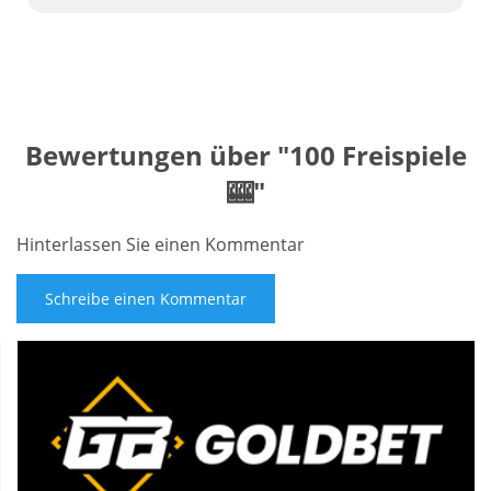
Bewertungen über "
100 Freispiele
🎰
"
Hinterlassen Sie einen Kommentar
Schreibe einen Kommentar