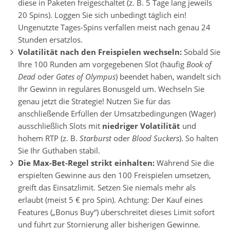
diese in Paketen freigeschaltet (z. B. 5 Tage lang jeweils
20 Spins). Loggen Sie sich unbedingt täglich ein!
Ungenutzte Tages-Spins verfallen meist nach genau 24
Stunden ersatzlos.
Volatilität nach den Freispielen wechseln:
Sobald Sie
Ihre 100 Runden am vorgegebenen Slot (häufig
Book of
Dead
oder
Gates of Olympus
) beendet haben, wandelt sich
Ihr Gewinn in reguläres Bonusgeld um. Wechseln Sie
genau jetzt die Strategie! Nutzen Sie für das
anschließende Erfüllen der Umsatzbedingungen (Wager)
ausschließlich Slots mit
niedriger Volatilität
und
hohem RTP (z. B.
Starburst
oder
Blood Suckers
). So halten
Sie Ihr Guthaben stabil.
Die Max-Bet-Regel strikt einhalten:
Während Sie die
erspielten Gewinne aus den 100 Freispielen umsetzen,
greift das Einsatzlimit. Setzen Sie niemals mehr als
erlaubt (meist 5 € pro Spin). Achtung: Der Kauf eines
Features („Bonus Buy“) überschreitet dieses Limit sofort
und führt zur Stornierung aller bisherigen Gewinne.