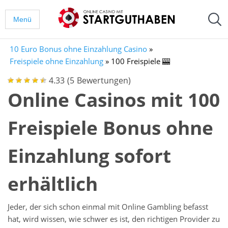
Menü
10 Euro Bonus ohne Einzahlung Casino
»
Freispiele ohne Einzahlung
»
100 Freispiele 🎰
4.33
(
5
Bewertungen)
Online Casinos mit 100
Freispiele Bonus ohne
Einzahlung sofort
erhältlich
Jeder, der sich schon einmal mit Online Gambling befasst
hat, wird wissen, wie schwer es ist, den richtigen Provider zu