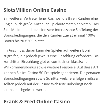
SlotsMillion Online Casino
Ein weiterer Vertreter jener Casinos, die ihren Kunden eine
unglaublich große Anzahl an Spielautomaten anbieten. Das
SlotsMillion hat dabei eine sehr interessante Staffelung der
Bonusbedingungen, die den Kunden zuerst einmal 100%
Bonus bis zu €200 bietet.
Im Anschluss daran kann der Spieler auf weitere Boni
zugreifen, die jedoch jeweils eine Einzahlung erfordern. Bis
zur dritten Einzahlung gibt es somit einen klassischen
Willkommensbonus sowie weitere Freispiele. Auf diese Art
können Sie im Casino 50 Freispiele generieren. Die genauen
Bonusbedingungen sowie Schritte, welche erfolgen müssen,
sollten jedoch auf der Casino Webseite unbedingt noch
einmal nachgelesen werden.
Frank & Fred Online Casino