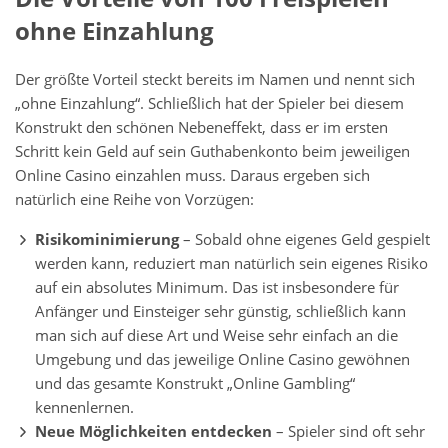
ohne Einzahlung
Der größte Vorteil steckt bereits im Namen und nennt sich
„ohne Einzahlung“. Schließlich hat der Spieler bei diesem
Konstrukt den schönen Nebeneffekt, dass er im ersten
Schritt kein Geld auf sein Guthabenkonto beim jeweiligen
Online Casino einzahlen muss. Daraus ergeben sich
natürlich eine Reihe von Vorzügen:
Risikominimierung
– Sobald ohne eigenes Geld gespielt
werden kann, reduziert man natürlich sein eigenes Risiko
auf ein absolutes Minimum. Das ist insbesondere für
Anfänger und Einsteiger sehr günstig, schließlich kann
man sich auf diese Art und Weise sehr einfach an die
Umgebung und das jeweilige Online Casino gewöhnen
und das gesamte Konstrukt „Online Gambling“
kennenlernen.
Neue Möglichkeiten entdecken
– Spieler sind oft sehr