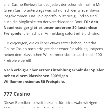
aller Casino Reviews landet. Jeder, der schon einmal im Mr
Green Casino unterwegs war, ist nur schwer wieder davon
losgekommen. Das Spieleportfolio ist riesig, und so sind
auch die Möglichkeiten der verschiedenen Boni.
Für den
Neueinsteiger gibt es unter anderem 30 kostenlose
Freispiele
, die nach der Anmeldung sofort erhältlich sind.
Für diejenigen, die es lieber etwas satter haben, hält das
Online Casino nach erfolgreicher erster Einzahlung übrigens
neben dem klassischen Willkommensbonus auch noch 200
Freispiele bereit!
Nach erfolgreicher erster Einzahlung erhält der Spieler
neben einem klassischen 200%igen
Willkommensbonus 50 Freispiele.
777 Casino
Dieser Betreiber ist weit bekannt für seine wahnwitzigen