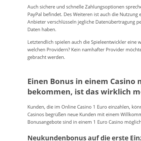
Auch sichere und schnelle Zahlungsoptionen spreche
PayPal befindet. Des Weiteren ist auch die Nutzung 
Anbieter verschlüsseln jegliche Datenübertragung per
Daten haben.
Letztendlich spielen auch die Spieleentwickler eine
welchen Providern? Kein namhafter Provider möchte
gebracht werden.
Einen Bonus in einem Casino m
bekommen, ist das wirklich m
Kunden, die im Online Casino 1 Euro einzahlen, kö
Casinos begrüßen neue Kunden mit einem Willkomm
Bonusangebote sind in einem 1 Euro Casino möglich
Neukundenbonus auf die erste Ei