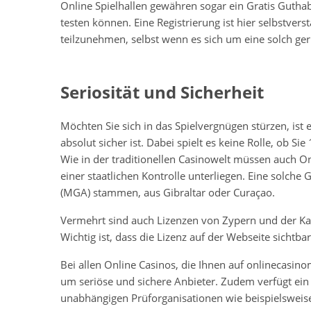
Online Spielhallen gewähren sogar ein Gratis Guthab
testen können. Eine Registrierung ist hier selbstver
teilzunehmen, selbst wenn es sich um eine solch g
Seriosität und Sicherheit
Möchten Sie sich in das Spielvergnügen stürzen, ist 
absolut sicher ist. Dabei spielt es keine Rolle, ob S
Wie in der traditionellen Casinowelt müssen auch On
einer staatlichen Kontrolle unterliegen. Eine solche
(MGA) stammen, aus Gibraltar oder Curaçao.
Vermehrt sind auch Lizenzen von Zypern und der K
Wichtig ist, dass die Lizenz auf der Webseite sicht
Bei allen Online Casinos, die Ihnen auf onlinecasino
um seriöse und sichere Anbieter. Zudem verfügt ein 
unabhängigen Prüforganisationen wie beispielsweis