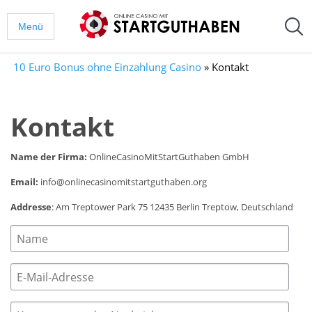
Menü
10 Euro Bonus ohne Einzahlung Casino
»
Kontakt
Kontakt
Name der Firma:
OnlineCasinoMitStartGuthaben GmbH
Email:
info@onlinecasinomitstartguthaben.org
Addresse
: Am Treptower Park 75 12435 Berlin Treptow, Deutschland