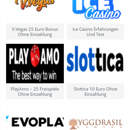
V.Vegas 25 Euro Bonus
Ice Casino Erfahrungen
Ohne Einzahlung
Und Test
PlayAmo – 25 Freispiele
Slottica 10 Euro Ohne
Ohne Einzahlung
Einzahlung