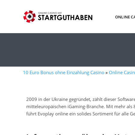
ONLINE C
10 Euro Bonus ohne Einzahlung Casino
»
Online Casi
2009 in der Ukraine gegründet, zählt dieser Softwa
mitteleuropäischen iGaming-Branche. Mit mehr als 
führt Evoplay online ein solides Sortiment für alle 