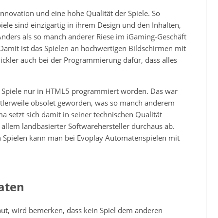
Innovation und eine hohe Qualität der Spiele. So
piele sind einzigartig in ihrem Design und den Inhalten,
 Anders als so manch anderer Riese im iGaming-Geschäft
h. Damit ist das Spielen an hochwertigen Bildschirmen mit
wickler auch bei der Programmierung dafür, dass alles
e Spiele nur in HTML5 programmiert worden. Das war
ittlerweile obsolet geworden, was so manch anderem
a setzt sich damit in seiner technischen Qualität
allem landbasierter Softwarehersteller durchaus ab.
n Spielen kann man bei Evoplay Automatenspielen mit
aten
haut, wird bemerken, dass kein Spiel dem anderen