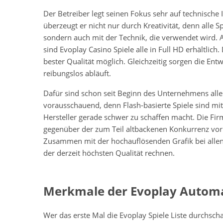
Der Betreiber legt seinen Fokus sehr auf technische 
überzeugt er nicht nur durch Kreativität, denn alle S
sondern auch mit der Technik, die verwendet wird.
sind Evoplay Casino Spiele alle in Full HD erhältlic
bester Qualität möglich. Gleichzeitig sorgen die Ent
reibungslos abläuft.
Dafür sind schon seit Beginn des Unternehmens all
vorausschauend, denn Flash-basierte Spiele sind m
Hersteller gerade schwer zu schaffen macht. Die Firm
gegenüber der zum Teil altbackenen Konkurrenz vor 
Zusammen mit der hochauflösenden Grafik bei alle
der derzeit höchsten Qualität rechnen.
Merkmale der Evoplay Autom
Wer das erste Mal die Evoplay Spiele Liste durchsc