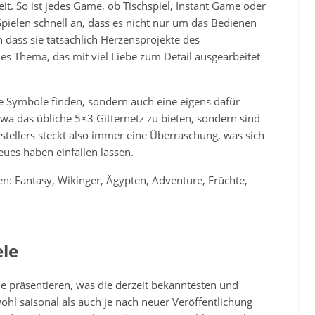
keit. So ist jedes Game, ob Tischspiel, Instant Game oder
Spielen schnell an, dass es nicht nur um das Bedienen
dass sie tatsächlich Herzensprojekte des
nes Thema, das mit viel Liebe zum Detail ausgearbeitet
 Symbole finden, sondern auch eine eigens dafür
twa das übliche 5×3 Gitternetz zu bieten, sondern sind
stellers steckt also immer eine Überraschung, was sich
eues haben einfallen lassen.
: Fantasy, Wikinger, Ägypten, Adventure, Früchte,
ele
 präsentieren, was die derzeit bekanntesten und
ohl saisonal als auch je nach neuer Veröffentlichung