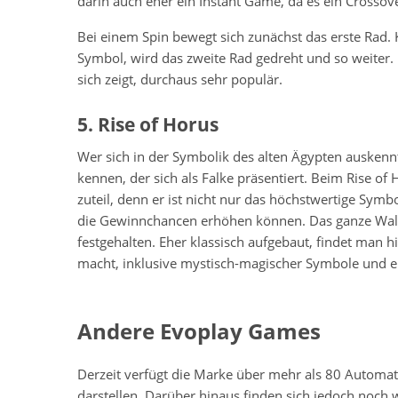
darin auch eher ein Instant Game, da es ein Crossov
Bei einem Spin bewegt sich zunächst das erste Ra
Symbol, wird das zweite Rad gedreht und so weiter. 
sich zeigt, durchaus sehr populär.
5. Rise of Horus
Wer sich in der Symbolik des alten Ägypten auskenn
kennen, der sich als Falke präsentiert. Beim Rise o
zuteil, denn er ist nicht nur das höchstwertige Symb
die Gewinnchancen erhöhen können. Das ganze Walze
festgehalten. Eher klassisch aufgebaut, findet man hi
macht, inklusive mystisch-magischer Symbole und e
Andere Evoplay Games
Derzeit verfügt die Marke über mehr als 80 Automat
darstellen. Darüber hinaus finden sich jedoch noch 