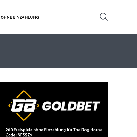
E OHNE EINZAHLUNG