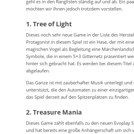
geht es in den Ranglisten ständig auf und ab. Ein paa
möchten wir Ihnen jedoch trotzdem vorstellen.
1. Tree of Light
Dieses noch sehr neue Game in der Liste des Herste
Protagonist in diesem Spiel ist ein Hase, der mit e
magischen Vogel als Begleitung eine Märchenlands
Symbole, die in einem 5×3 Gitternetz präsentiert we
hinter sich gebracht hat. Es werden bei diesem Tite
abgelaufen.
Das Ganze ist mit zauberhafter Musik unterlegt und 
unterstützt, die den Automaten zu einer einzigartig
das Spiel derzeit auf den Spitzenplätzen zu finden.
2. Treasure Mania
Dieses Game zählt ebenfalls zu den neuen Evoplay S
und hat bereits eine große Anhängerschaft um sich