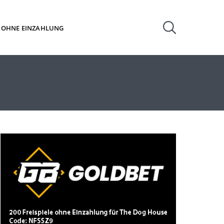
E OHNE EINZAHLUNG