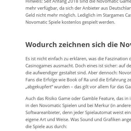
Hinweis: Seit Anfang 2018 sind die Novomatic Games 
mehr verfügbar, da sich der Anbieter aus Deutschla
Geld nicht mehr möglich. Lediglich im Stargames Ca
Novomatic Spiele kostenlos gespielt werden.
Wodurch zeichnen sich die Nov
Es ist nicht einfach zu erklären, was die Faszinati
Casinogames ausmacht. Doch eines ist sicher: auf de
die aufwendiger gestaltet sind. Aber dennoch: Novoma
Fans die Erfolge wie Book of Ra und die Erfahrung ze
„abgekupfert“ wurden – das gilt vor allem für das 
Auch das Risiko Game oder Gamble Feature, das in i
in den Novomatic Spielen und bei Merkur (in ander
Softwareanbieter, denn jeder Spielautomat weist ei
eigene Art und Weise. Was Sound und Grafiken angeh
die Spiele aus durch: