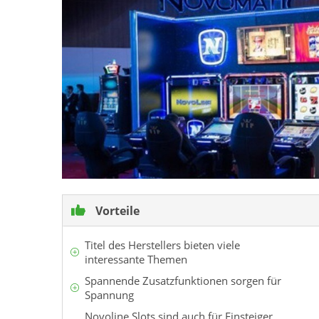
Vorteile
Titel des Herstellers bieten viele
interessante Themen
Spannende Zusatzfunktionen sorgen für
Spannung
Novoline Slots sind auch für Einsteiger