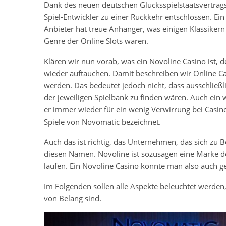
Dank des neuen deutschen Glücksspielstaatsvertrags,
Spiel-Entwickler zu einer Rückkehr entschlossen. Ein
Anbieter hat treue Anhänger, was einigen Klassikern i
Genre der Online Slots waren.
Klären wir nun vorab, was ein Novoline Casino ist, 
wieder auftauchen. Damit beschreiben wir Online Ca
werden. Das bedeutet jedoch nicht, dass ausschließ
der jeweiligen Spielbank zu finden wären. Auch ein w
er immer wieder für ein wenig Verwirrung bei Casino
Spiele von Novomatic bezeichnet.
Auch das ist richtig, das Unternehmen, das sich zu 
diesen Namen. Novoline ist sozusagen eine Marke d
laufen. Ein Novoline Casino könnte man also auch g
Im Folgenden sollen alle Aspekte beleuchtet werden,
von Belang sind.