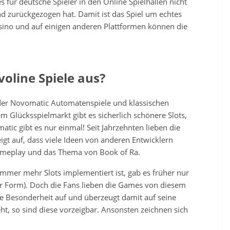
für deutsche Spieler in den Online Spielhallen nicht
nd zurückgezogen hat. Damit ist das Spiel um echtes
sino und auf einigen anderen Plattformen können die
oline Spiele aus?
on der Novomatic Automatenspiele und klassischen
m Glücksspielmarkt gibt es sicherlich schönere Slots,
tic gibt es nur einmal! Seit Jahrzehnten lieben die
igt auf, dass viele Ideen von anderen Entwicklern
Gameplay und das Thema von Book of Ra.
mmer mehr Slots implementiert ist, gab es früher nur
er Form). Doch die Fans lieben die Games von diesem
ne Besonderheit auf und überzeugt damit auf seine
t, so sind diese vorzeigbar. Ansonsten zeichnen sich