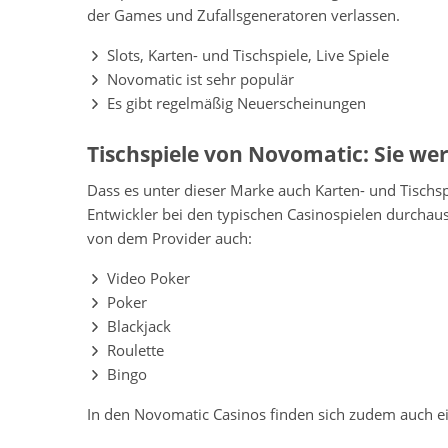
der Games und Zufallsgeneratoren verlassen.
Slots, Karten- und Tischspiele, Live Spiele
Novomatic ist sehr populär
Es gibt regelmäßig Neuerscheinungen
Tischspiele von Novomatic: Sie we
Dass es unter dieser Marke auch Karten- und Tischspi
Entwickler bei den typischen Casinospielen durchaus 
von dem Provider auch:
Video Poker
Poker
Blackjack
Roulette
Bingo
In den Novomatic Casinos finden sich zudem auch ein