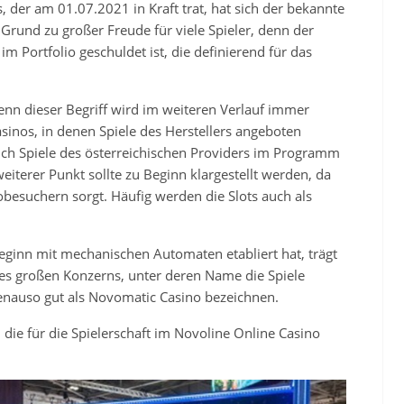
 der am 01.07.2021 in Kraft trat, hat sich der bekannte
 Grund zu großer Freude für viele Spieler, denn der
m Portfolio geschuldet ist, die definierend für das
denn dieser Begriff wird im weiteren Verlauf immer
sinos, in denen Spiele des Herstellers angeboten
lich Spiele des österreichischen Providers im Programm
eiterer Punkt sollte zu Beginn klargestellt werden, da
besuchern sorgt. Häufig werden die Slots auch als
Beginn mit mechanischen Automaten etabliert hat, trägt
es großen Konzerns, unter deren Name die Spiele
enauso gut als Novomatic Casino bezeichnen.
 die für die Spielerschaft im Novoline Online Casino