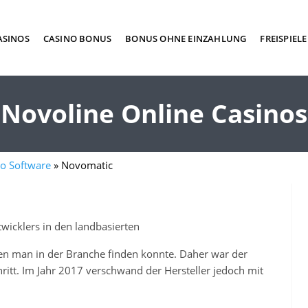
ASINOS
CASINO BONUS
BONUS OHNE EINZAHLUNG
FREISPIEL
Novoline Online Casinos
no Software
»
Novomatic
twicklers in den landbasierten
en man in der Branche finden konnte. Daher war der
chritt. Im Jahr 2017 verschwand der Hersteller jedoch mit