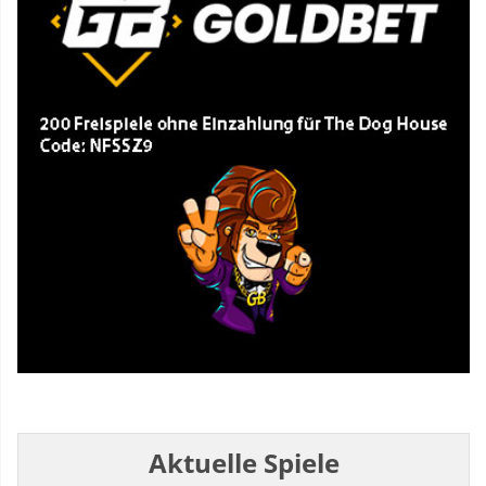
Aktuelle Spiele