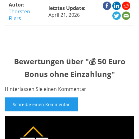
Autor:
letztes Update:
Thorsten
April 21, 2026
Fliers
Bewertungen über "
💰 50 Euro
Bonus ohne Einzahlung
"
Hinterlassen Sie einen Kommentar
Schreibe einen Kommentar