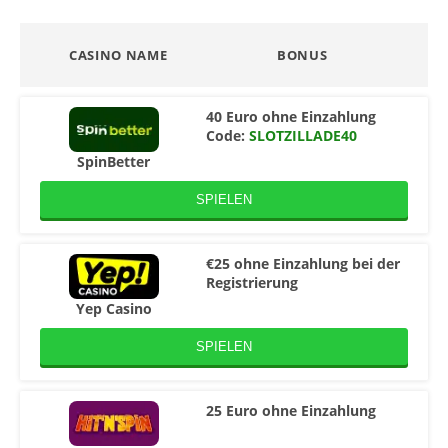
CASINO NAME
BONUS
40 Euro ohne Einzahlung
Code:
SLOTZILLADE40
SpinBetter
SPIELEN
€25 ohne Einzahlung bei der
Registrierung
Yep Casino
SPIELEN
25 Euro ohne Einzahlung