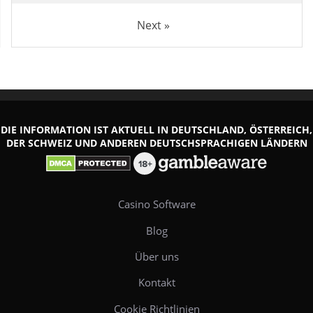
Next »
DIE INFORMATION IST AKTUELL IN DEUTSCHLAND, ÖSTERREICH,
DER SCHWEIZ UND ANDEREN DEUTSCHSPRACHIGEN LÄNDERN
Casino Software
Blog
Über uns
Kontakt
Cookie Richtlinien