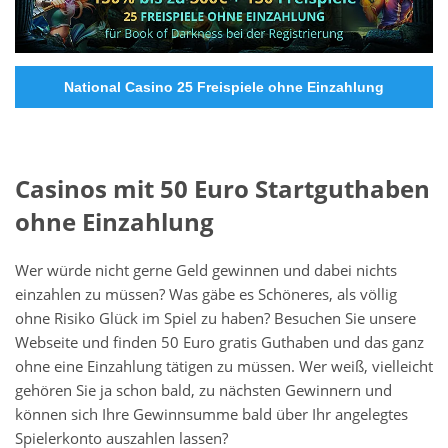
National Casino 25 Freispiele ohne Einzahlung
Casinos mit 50 Euro Startguthaben
ohne Einzahlung
Wer würde nicht gerne Geld gewinnen und dabei nichts
einzahlen zu müssen? Was gäbe es Schöneres, als völlig
ohne Risiko Glück im Spiel zu haben? Besuchen Sie unsere
Webseite und finden 50 Euro gratis Guthaben und das ganz
ohne eine Einzahlung tätigen zu müssen. Wer weiß, vielleicht
gehören Sie ja schon bald, zu nächsten Gewinnern und
können sich Ihre Gewinnsumme bald über Ihr angelegtes
Spielerkonto auszahlen lassen?