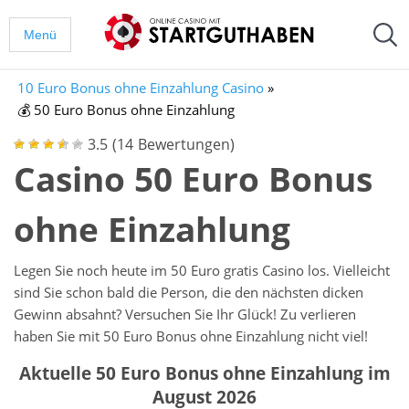
Menü
10 Euro Bonus ohne Einzahlung Casino
»
💰 50 Euro Bonus ohne Einzahlung
3.5
(
14
Bewertungen)
Casino 50 Euro Bonus
ohne Einzahlung
Legen Sie noch heute im 50 Euro gratis Casino los. Vielleicht
sind Sie schon bald die Person, die den nächsten dicken
Gewinn absahnt? Versuchen Sie Ihr Glück! Zu verlieren
haben Sie mit 50 Euro Bonus ohne Einzahlung nicht viel!
Aktuelle 50 Euro Bonus ohne Einzahlung im
August 2026