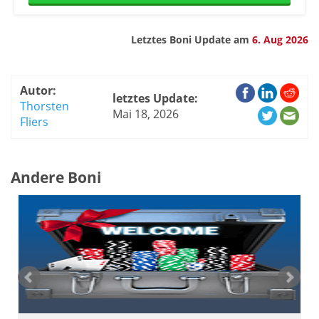
Letztes Boni Update am
6. Aug 2026
Autor:
letztes Update:
Thorsten
Mai 18, 2026
Fliers
Andere Boni
Previous
Next