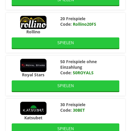
20 Freispiele
Code:
Rollino20FS
Rollino
SPIELEN
50 Freispiele ohne
Einzahlung
Code:
50ROYALS
Royal Stars
SPIELEN
30 Freispiele
Code:
30BET
Katsubet
SPIELEN