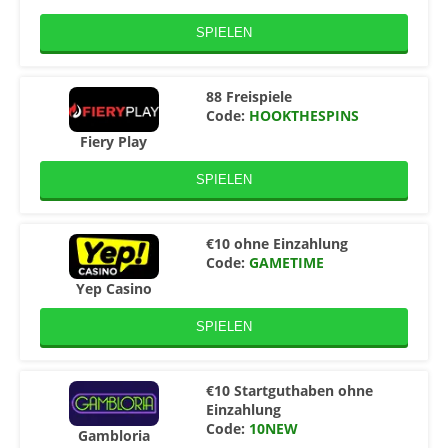
SPIELEN
88 Freispiele
Code:
HOOKTHESPINS
Fiery Play
SPIELEN
€10 ohne Einzahlung
Code:
GAMETIME
Yep Casino
SPIELEN
€10 Startguthaben ohne
Einzahlung
Code:
10NEW
Gambloria