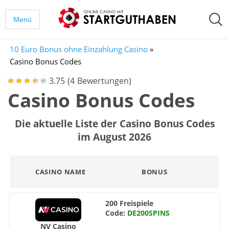
Menü
10 Euro Bonus ohne Einzahlung Casino
»
Casino Bonus Codes
3.75
(
4
Bewertungen)
Casino Bonus Codes
Die aktuelle Liste der Casino Bonus Codes
im August 2026
CASINO NAME
BONUS
200 Freispiele
Code:
DE200SPINS
NV Casino