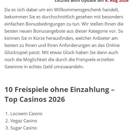
Letztes Boni Update am
8. Aug 2026
Da es sich dabei um ein Willkommensgeschenk handelt,
bekommen Sie es durchschnittlich gesehen mit besonders
einfachen Bonusbedingungen zu tun. Wir stellen Ihnen die
besten neuen Bonusangebote aus dieser Kategorie vor. So
können Sie in Kürze herausfinden, welcher Anbieter am
besten zu Ihnen und Ihren Anforderungen an das Online
Glücksspiel passt. Mit etwas Glück haben Sie dann auch
noch die Möglichkeit die durch die Freispiele erzielten
Gewinne in echtes Geld umzuwandeln.
10 Freispiele ohne Einzahlung –
Top Casinos 2026
Locowin Casino
Vegaz Casino
Sugar Casino