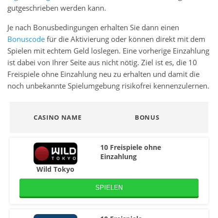
gutgeschrieben werden kann.
Je nach Bonusbedingungen erhalten Sie dann einen
Bonuscode
für die Aktivierung oder können direkt mit dem
Spielen mit echtem Geld loslegen. Eine vorherige Einzahlung
ist dabei von Ihrer Seite aus nicht nötig. Ziel ist es, die 10
Freispiele ohne Einzahlung neu zu erhalten und damit die
noch unbekannte Spielumgebung risikofrei kennenzulernen.
CASINO NAME
BONUS
10 Freispiele ohne
Einzahlung
Wild Tokyo
SPIELEN