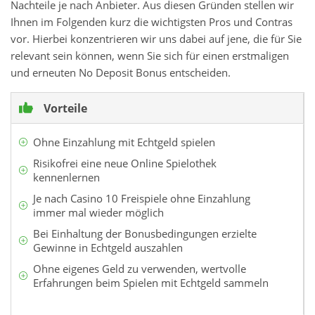
Nachteile je nach Anbieter. Aus diesen Gründen stellen wir
Ihnen im Folgenden kurz die wichtigsten Pros und Contras
vor. Hierbei konzentrieren wir uns dabei auf jene, die für Sie
relevant sein können, wenn Sie sich für einen erstmaligen
und erneuten No Deposit Bonus entscheiden.
Vorteile
Ohne Einzahlung mit Echtgeld spielen
Risikofrei eine neue Online Spielothek
kennenlernen
Je nach Casino 10 Freispiele ohne Einzahlung
immer mal wieder möglich
Bei Einhaltung der Bonusbedingungen erzielte
Gewinne in Echtgeld auszahlen
Ohne eigenes Geld zu verwenden, wertvolle
Erfahrungen beim Spielen mit Echtgeld sammeln