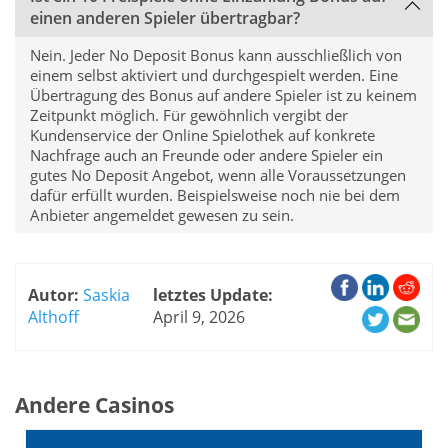
einen anderen Spieler übertragbar?
Nein. Jeder No Deposit Bonus kann ausschließlich von
einem selbst aktiviert und durchgespielt werden. Eine
Übertragung des Bonus auf andere Spieler ist zu keinem
Zeitpunkt möglich. Für gewöhnlich vergibt der
Kundenservice der Online Spielothek auf konkrete
Nachfrage auch an Freunde oder andere Spieler ein
gutes No Deposit Angebot, wenn alle Voraussetzungen
dafür erfüllt wurden. Beispielsweise noch nie bei dem
Anbieter angemeldet gewesen zu sein.
Autor:
Saskia
letztes Update:
Althoff
April 9, 2026
Andere Casinos