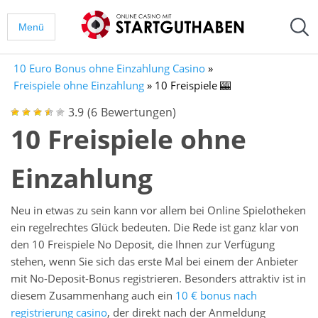
Menü
10 Euro Bonus ohne Einzahlung Casino
»
Freispiele ohne Einzahlung
»
10 Freispiele 🎰
3.9
(
6
Bewertungen)
10 Freispiele ohne
Einzahlung
Neu in etwas zu sein kann vor allem bei Online Spielotheken
ein regelrechtes Glück bedeuten. Die Rede ist ganz klar von
den 10 Freispiele No Deposit, die Ihnen zur Verfügung
stehen, wenn Sie sich das erste Mal bei einem der Anbieter
mit No-Deposit-Bonus registrieren. Besonders attraktiv ist in
diesem Zusammenhang auch ein
10 € bonus nach
registrierung casino
, der direkt nach der Anmeldung