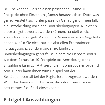
Bei uns können Sie sich einen passenden Casino 10
Freispiele ohne Einzahlung Bonus heraussuchen. Doch was
genau versteht sich unter passend? Genau genommen fällt
die Entscheidung nach den Bonusbedingungen. Nur wenn
diese als gut bewertet werden können, handelt es sich
wirklich um eine gute Aktion. Im Rahmen unseres Angebots
haben wir für Sie nicht nur die aktuellen Promotionen
herausgesucht, sondern auch ihre konkreten
Bonusbedingungen geprüft. Bei einem No Deposit Bonus
wie dem Bonus für 10 Freispiele bei Anmeldung ohne
Einzahlung kann zur Aktivierung ein Bonuscode erforderlich
sein. Dieser kann Ihnen zum Beispiel mit der
Bestätigungsemail bei der Registrierung zugestellt werden.
Weiterhin kann es der Fall sein, dass der Bonus für ein
bestimmtes Slot Spiel einsetzbar ist.
Echtgeld Auszahlungen