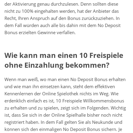
der Aktivierung genau durchzulesen. Denn sollten diese
nicht zu 100% eingehalten werden, hat der Anbieter das
Recht, Ihren Anspruch auf den Bonus zurückzuziehen. In
dem Fall würden auch alle bis dahin mit dem No Deposit
Bonus erzielten Gewinne verfallen.
Wie kann man einen 10 Freispiele
ohne Einzahlung bekommen?
Wenn man weiß, wo man einen No Deposit Bonus erhalten
und wie man ihn einsetzen kann, steht dem effektiven
Kennenlernen der Online Spielothek nichts im Weg. Wie
erdenklich einfach es ist, 10 Freispiele Willkommensbonus
zu erhalten und zu spielen, zeigt sich im Folgenden. Wichtig
ist, dass Sie sich in der Online Spielhalle bisher noch nicht
registriert haben. In dem Fall gelten Sie als Neukunde und
können sich den einmaligen No Deposit Bonus sichern. Je