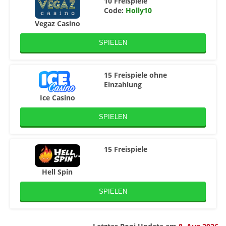
10 Freispiele
Code:
Holly10
Vegaz Casino
SPIELEN
15 Freispiele ohne
Einzahlung
Ice Casino
SPIELEN
15 Freispiele
Hell Spin
SPIELEN