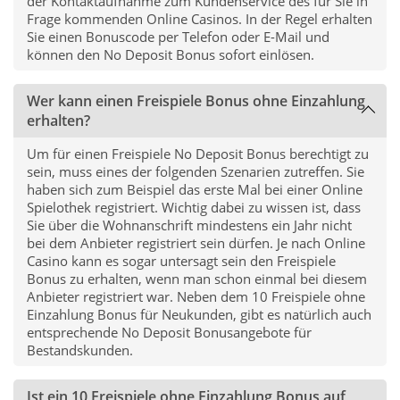
der Kontaktaufnahme zum Kundenservice des für Sie in
Frage kommenden Online Casinos. In der Regel erhalten
Sie einen Bonuscode per Telefon oder E-Mail und
können den No Deposit Bonus sofort einlösen.
Wer kann einen Freispiele Bonus ohne Einzahlung
erhalten?
Um für einen Freispiele No Deposit Bonus berechtigt zu
sein, muss eines der folgenden Szenarien zutreffen. Sie
haben sich zum Beispiel das erste Mal bei einer Online
Spielothek registriert. Wichtig dabei zu wissen ist, dass
Sie über die Wohnanschrift mindestens ein Jahr nicht
bei dem Anbieter registriert sein dürfen. Je nach Online
Casino kann es sogar untersagt sein den Freispiele
Bonus zu erhalten, wenn man schon einmal bei diesem
Anbieter registriert war. Neben dem 10 Freispiele ohne
Einzahlung Bonus für Neukunden, gibt es natürlich auch
entsprechende No Deposit Bonusangebote für
Bestandskunden.
Ist ein 10 Freispiele ohne Einzahlung Bonus auf