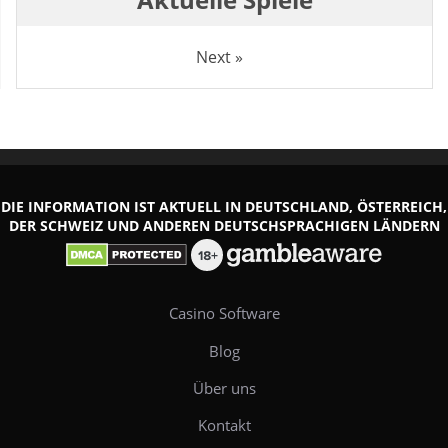
Next »
DIE INFORMATION IST AKTUELL IN DEUTSCHLAND, ÖSTERREICH,
DER SCHWEIZ UND ANDEREN DEUTSCHSPRACHIGEN LÄNDERN
Casino Software
Blog
Über uns
Kontakt