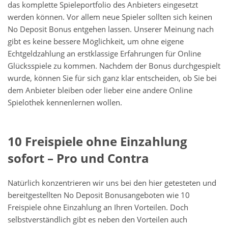
das komplette Spieleportfolio des Anbieters eingesetzt
werden können. Vor allem neue Spieler sollten sich keinen
No Deposit Bonus entgehen lassen. Unserer Meinung nach
gibt es keine bessere Möglichkeit, um ohne eigene
Echtgeldzahlung an erstklassige Erfahrungen für Online
Glücksspiele zu kommen. Nachdem der Bonus durchgespielt
wurde, können Sie für sich ganz klar entscheiden, ob Sie bei
dem Anbieter bleiben oder lieber eine andere Online
Spielothek kennenlernen wollen.
10 Freispiele ohne Einzahlung
sofort – Pro und Contra
Natürlich konzentrieren wir uns bei den hier getesteten und
bereitgestellten No Deposit Bonusangeboten wie 10
Freispiele ohne Einzahlung an Ihren Vorteilen. Doch
selbstverständlich gibt es neben den Vorteilen auch