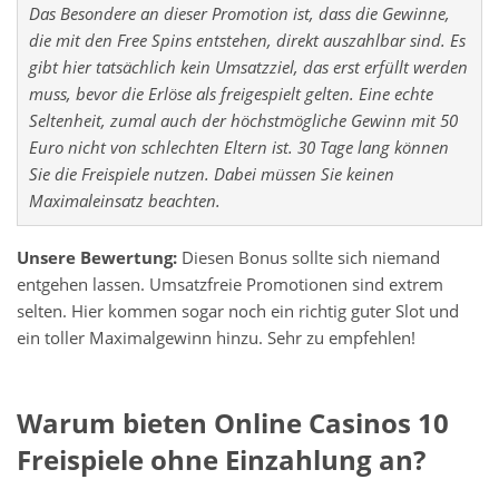
Das Besondere an dieser Promotion ist, dass die Gewinne,
die mit den Free Spins entstehen, direkt auszahlbar sind. Es
gibt hier tatsächlich kein Umsatzziel, das erst erfüllt werden
muss, bevor die Erlöse als freigespielt gelten. Eine echte
Seltenheit, zumal auch der höchstmögliche Gewinn mit 50
Euro nicht von schlechten Eltern ist. 30 Tage lang können
Sie die Freispiele nutzen. Dabei müssen Sie keinen
Maximaleinsatz beachten.
Unsere Bewertung:
Diesen Bonus sollte sich niemand
entgehen lassen. Umsatzfreie Promotionen sind extrem
selten. Hier kommen sogar noch ein richtig guter Slot und
ein toller Maximalgewinn hinzu. Sehr zu empfehlen!
Warum bieten Online Casinos 10
Freispiele ohne Einzahlung an?