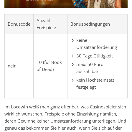
Anzahl
Bonuscode
Bonusbedingungen
Freispiele
keine
Umsatzanforderung
30 Tage Gültigkeit
10 (für Book
max. 50 Euro
nein
of Dead)
auszahlbar
kein Höchsteinsatz
festgelegt
Im Locowin weiß man ganz offenbar, was Casinospieler sich
wirklich wünschen. Freispiele ohne Einzahlung nämlich,
deren Gewinne keiner Umsatzanforderung unterliegen. Und
genau das bekommen Sie hier auch, wenn Sie sich auf der