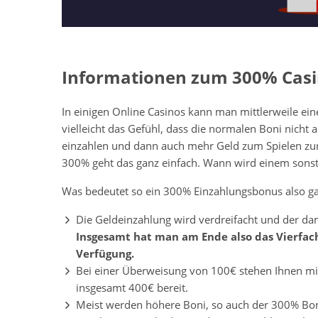
Informationen zum 300% Cas
In einigen Online Casinos kann man mittlerweile e
vielleicht das Gefühl, dass die normalen Boni nich
einzahlen und dann auch mehr Geld zum Spielen zu
300% geht das ganz einfach. Wann wird einem sonst 
Was bedeutet so ein 300% Einzahlungsbonus also g
Die Geldeinzahlung wird verdreifacht und der da
Insgesamt hat man am Ende also das Vierfac
Verfügung.
Bei einer Überweisung von 100€ stehen Ihnen mit
insgesamt 400€ bereit.
Meist werden höhere Boni, so auch der 300% Bon