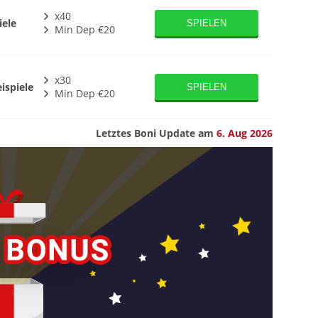
x40
iele
SPIELEN
Min Dep €20
x30
ispiele
SPIELEN
Min Dep €20
Letztes Boni Update am
6. Aug 2026