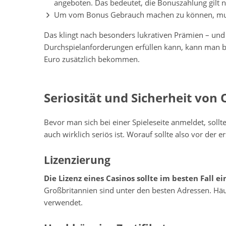
angeboten. Das bedeutet, die Bonuszahlung gilt 
Um vom Bonus Gebrauch machen zu können, muss 
Das klingt nach besonders lukrativen Prämien – und
Durchspielanforderungen erfüllen kann, kann man b
Euro zusätzlich bekommen.
Seriosität und Sicherheit von 
Bevor man sich bei einer Spieleseite anmeldet, soll
auch wirklich seriös ist. Worauf sollte also vor der 
Lizenzierung
Die Lizenz eines Casinos sollte im besten Fall e
Großbritannien sind unter den besten Adressen. Häu
verwendet.