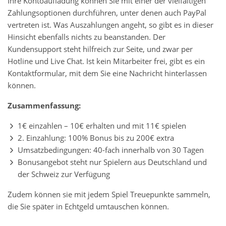
Ihre Kontoaufladung können Sie mit einer der vielfältigen
Zahlungsoptionen durchführen, unter denen auch PayPal
vertreten ist. Was Auszahlungen angeht, so gibt es in dieser
Hinsicht ebenfalls nichts zu beanstanden. Der
Kundensupport steht hilfreich zur Seite, und zwar per
Hotline und Live Chat. Ist kein Mitarbeiter frei, gibt es ein
Kontaktformular, mit dem Sie eine Nachricht hinterlassen
können.
Zusammenfassung:
1€ einzahlen – 10€ erhalten und mit 11€ spielen
2. Einzahlung: 100% Bonus bis zu 200€ extra
Umsatzbedingungen: 40-fach innerhalb von 30 Tagen
Bonusangebot steht nur Spielern aus Deutschland und
der Schweiz zur Verfügung
Zudem können sie mit jedem Spiel Treuepunkte sammeln,
die Sie später in Echtgeld umtauschen können.