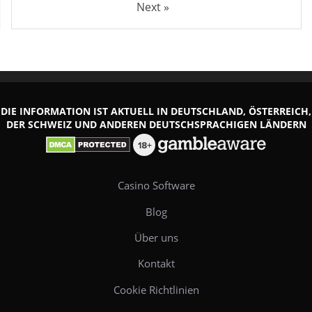
Next »
DIE INFORMATION IST AKTUELL IN DEUTSCHLAND, ÖSTERREICH,
DER SCHWEIZ UND ANDEREN DEUTSCHSPRACHIGEN LÄNDERN
Casino Software
Blog
Über uns
Kontakt
Cookie Richtlinien