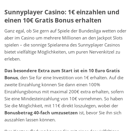
Sunnyplayer Casino: 1€ einzahlen und
einen 10€ Gratis Bonus erhalten
Ganz egal, ob Sie gern auf Spiele der Bundesliga wetten oder
aber im Casino um mehrere Millionen an den Jackpot Slots
spielen – die sonnige Spielarena des Sunnyplayer Casinos
bietet vielfältige Möglichkeiten, um puren Nervenkitzel zu
erleben.
Das besondere Extra zum Start ist ein 10 Euro Gratis
Bonus
, den Sie für eine Investition von 1€ erhalten. Auf die
zweite Einzahlung können Sie dann einen 100%
Einzahlungsbonus mit maximal 200€ extra erhalten, sofern
Sie eine Mindesteinzahlung von 10€ vornehmen. So haben
Sie die Möglichkeit, mit 11€ direkt loszulegen, wobei der
Bonusbetrag 40-fach umzusetzen
ist, bevor Sie ihn sich
auszahlen lassen können.