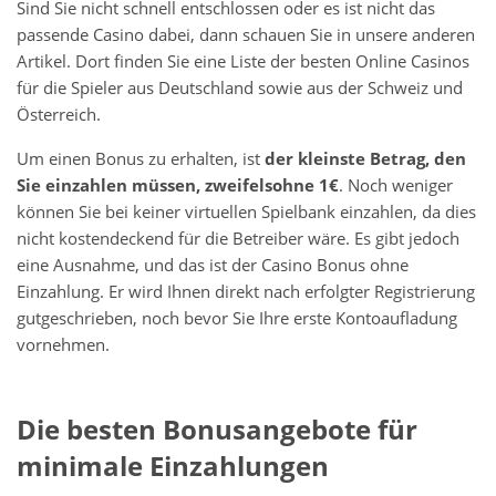
Sind Sie nicht schnell entschlossen oder es ist nicht das
passende Casino dabei, dann schauen Sie in unsere anderen
Artikel. Dort finden Sie eine Liste der besten Online Casinos
für die Spieler aus Deutschland sowie aus der Schweiz und
Österreich.
Um einen Bonus zu erhalten, ist
der kleinste Betrag, den
Sie einzahlen müssen, zweifelsohne 1€
. Noch weniger
können Sie bei keiner virtuellen Spielbank einzahlen, da dies
nicht kostendeckend für die Betreiber wäre. Es gibt jedoch
eine Ausnahme, und das ist der Casino Bonus ohne
Einzahlung. Er wird Ihnen direkt nach erfolgter Registrierung
gutgeschrieben, noch bevor Sie Ihre erste Kontoaufladung
vornehmen.
Die besten Bonusangebote für
minimale Einzahlungen