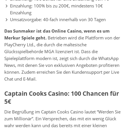
Einzahlung: 100% bis zu 200€, mindestens 10€
Einzahlung
Umsatzvorgabe: 40-fach innerhalb von 30 Tagen
Das Sunmaker ist das Online Casino, wenn es um
Merkur Spiele geht.
Betrieben wird die Plattform von der
PlayCherry Ltd., die durch die maltesische
Glücksspielbehörde MGA lizenziert ist. Dass die
Spieleplattform modern ist, zeigt sich durch die WhatsApp
News, mit denen Sie von exklusiven Angeboten profitieren
können. Zudem erreichen Sie den Kundensupport per Live
Chat und E-Mail.
Captain Cooks Casino: 100 Chancen für
5€
Die Begrüßung im Captain Cooks Casino lautet “Werden Sie
zum Millionär”. Ein Versprechen, das mit ein wenig Glück
wahr werden kann und das bereits mit einer kleinen