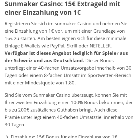
Sunmaker Casino: 15€ Extrageld mit
einer Einzahlung von 1€
Registrieren Sie sich im sunmaker Casino und nehmen Sie
eine Einzahlung von 1€ vor, um mit einer Grundlage von
16€ zu starten. Am besten eignen sich für diese minimale
Einlage E-Wallets wie PayPal, Skrill oder NETELLER.
Verfügbar ist dieses Angebot lediglich für Spieler aus
der Schweiz und aus
Deutschland
.
Dieser Bonus
unterliegt einer 40-fachen Umsatzvorgabe innerhalb von 30
Tagen oder einem 8-fachen Umsatz im Sportwetten-Bereich
mit einer Mindestquote von 1,80.
Sind Sie vom Sunmaker Casino überzeugt, können Sie mit
Ihrer zweiten Einzahlung einen 100% Bonus bekommen, der
bis zu 200€ zusätzliches Guthaben bringt. Auch diese
Prämie unterliegt einem 40-fachen Umsatzziel innerhalb von
30 Tagen.
Einzahlung: 15€ Bonus für eine Einzahlung von 1€