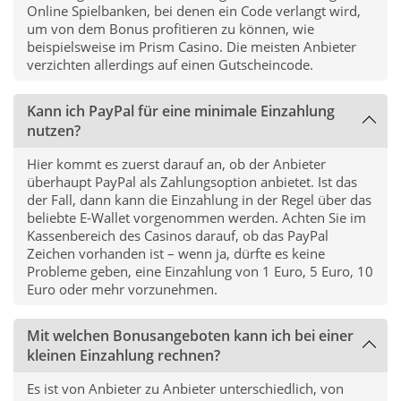
Online Spielbanken, bei denen ein Code verlangt wird,
um von dem Bonus profitieren zu können, wie
beispielsweise im Prism Casino. Die meisten Anbieter
verzichten allerdings auf einen Gutscheincode.
Kann ich PayPal für eine minimale Einzahlung
nutzen?
Hier kommt es zuerst darauf an, ob der Anbieter
überhaupt PayPal als Zahlungsoption anbietet. Ist das
der Fall, dann kann die Einzahlung in der Regel über das
beliebte E-Wallet vorgenommen werden. Achten Sie im
Kassenbereich des Casinos darauf, ob das PayPal
Zeichen vorhanden ist – wenn ja, dürfte es keine
Probleme geben, eine Einzahlung von 1 Euro, 5 Euro, 10
Euro oder mehr vorzunehmen.
Mit welchen Bonusangeboten kann ich bei einer
kleinen Einzahlung rechnen?
Es ist von Anbieter zu Anbieter unterschiedlich, von