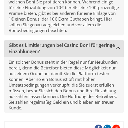
welchen Boni Sie profitieren können. Während einige
für eine Einzahlung von 10€ bereits eine 100-prozentige
Prämie bieten, gibt es bei anderen für eine Einlage von
1€ einen Bonus, der 10€ Extra Guthaben bringt. Hier
sollten Sie genau vergleichen und vor allem die
Bonusbedingungen beachten.
Gibt es Limitierungen bei Casino Boni für geringe
Einzahlungen?
Ein solcher Bonus steht in der Regel nur für Neukunden
bereit, denn die Betreiber bieten diese Möglichkeit nur
aus einem Grund an: damit Sie die Plattform testen
können. Aber so ein Bonus ist oft mit hohen
Umsatzbedingungen verknüpft, die Sie zuerst erfüllen
müssen, bevor Sie sich den Bonus und Ihre Einzahlung
auszahlen lassen können. Die Hoffnung des Betreibers:
Sie zahlen regelmäßig Geld ein und bleiben ein treuer
Kunde.