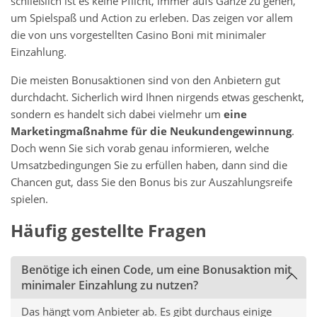
schließlich ist es keine Pflicht, immer aufs Ganze zu gehen,
um Spielspaß und Action zu erleben. Das zeigen vor allem
die von uns vorgestellten Casino Boni mit minimaler
Einzahlung.
Die meisten Bonusaktionen sind von den Anbietern gut
durchdacht. Sicherlich wird Ihnen nirgends etwas geschenkt,
sondern es handelt sich dabei vielmehr um
eine
Marketingmaßnahme für die Neukundengewinnung
.
Doch wenn Sie sich vorab genau informieren, welche
Umsatzbedingungen Sie zu erfüllen haben, dann sind die
Chancen gut, dass Sie den Bonus bis zur Auszahlungsreife
spielen.
Häufig gestellte Fragen
Benötige ich einen Code, um eine Bonusaktion mit
minimaler Einzahlung zu nutzen?
Das hängt vom Anbieter ab. Es gibt durchaus einige