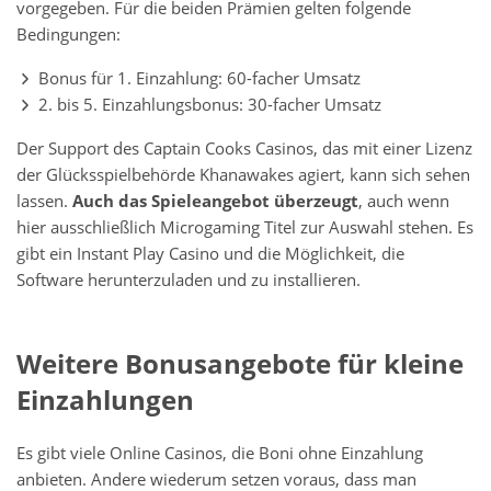
vorgegeben. Für die beiden Prämien gelten folgende
Bedingungen:
Bonus für 1. Einzahlung: 60-facher Umsatz
2. bis 5. Einzahlungsbonus: 30-facher Umsatz
Der Support des Captain Cooks Casinos, das mit einer Lizenz
der Glücksspielbehörde Khanawakes agiert, kann sich sehen
lassen.
Auch das Spieleangebot überzeugt
, auch wenn
hier ausschließlich Microgaming Titel zur Auswahl stehen. Es
gibt ein Instant Play Casino und die Möglichkeit, die
Software herunterzuladen und zu installieren.
Weitere Bonusangebote für kleine
Einzahlungen
Es gibt viele Online Casinos, die Boni ohne Einzahlung
anbieten. Andere wiederum setzen voraus, dass man