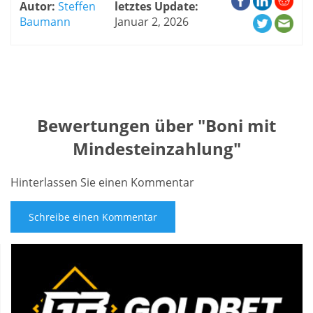
Autor:
Steffen
letztes Update:
Baumann
Januar 2, 2026
Bewertungen über "
Boni mit
Mindesteinzahlung
"
Hinterlassen Sie einen Kommentar
Schreibe einen Kommentar