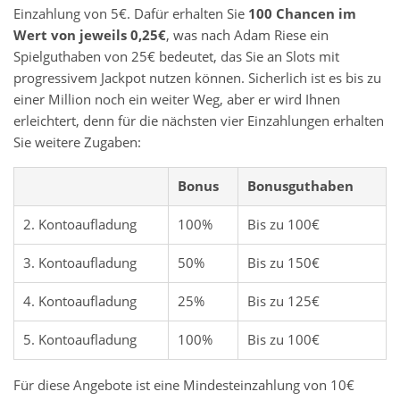
Einzahlung von 5€. Dafür erhalten Sie
100 Chancen im
Wert von jeweils 0,25€
, was nach Adam Riese ein
Spielguthaben von 25€ bedeutet, das Sie an Slots mit
progressivem Jackpot nutzen können. Sicherlich ist es bis zu
einer Million noch ein weiter Weg, aber er wird Ihnen
erleichtert, denn für die nächsten vier Einzahlungen erhalten
Sie weitere Zugaben:
Bonus
Bonusguthaben
2. Kontoaufladung
100%
Bis zu 100€
3. Kontoaufladung
50%
Bis zu 150€
4. Kontoaufladung
25%
Bis zu 125€
5. Kontoaufladung
100%
Bis zu 100€
Für diese Angebote ist eine Mindesteinzahlung von 10€