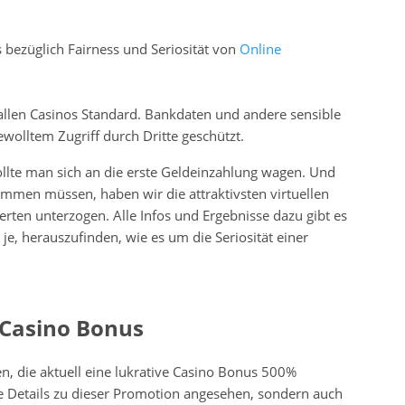
 bezüglich Fairness und Seriosität von
Online
 allen Casinos Standard. Bankdaten und andere sensible
olltem Zugriff durch Dritte geschützt.
sollte man sich an die erste Geldeinzahlung wagen. Und
mmen müssen, haben wir die attraktivsten virtuellen
erten unterzogen. Alle Infos und Ergebnisse dazu gibt es
 je, herauszufinden, wie es um die Seriosität einer
 Casino Bonus
en, die aktuell eine lukrative Casino Bonus 500%
e Details zu dieser Promotion angesehen, sondern auch