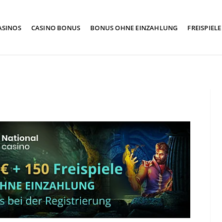
ASINOS
CASINO BONUS
BONUS OHNE EINZAHLUNG
FREISPIEL