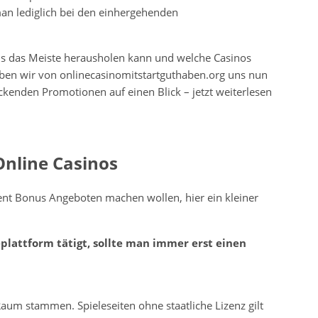
an lediglich bei den einhergehenden
s das Meiste herausholen kann und welche Casinos
ben wir von onlinecasinomitstartguthaben.org uns nun
ckenden Promotionen auf einen Blick – jetzt weiterlesen
Online
Casinos
zent Bonus Angeboten machen wollen, hier ein kleiner
eplattform tätigt, sollte man immer erst einen
aum stammen. Spieleseiten ohne staatliche Lizenz gilt