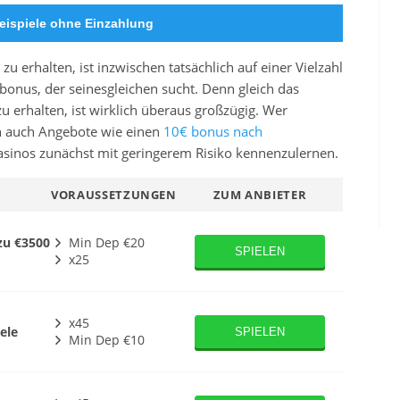
reispiele ohne Einzahlung
 erhalten, ist inzwischen tatsächlich auf einer Vielzahl
bonus, der seinesgleichen sucht. Denn gleich das
 erhalten, ist wirklich überaus großzügig. Wer
nn auch Angebote wie einen
10€ bonus nach
sinos zunächst mit geringerem Risiko kennenzulernen.
VORAUSSETZUNGEN
ZUM ANBIETER
zu €3500
Min Dep €20
SPIELEN
x25
x45
ele
SPIELEN
Min Dep €10