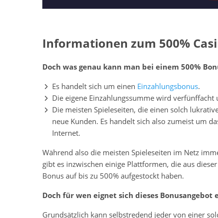
Informationen zum 500% Cas
Doch was genau kann man bei einem 500% Bon
Es handelt sich um einen
Einzahlungsbonus
.
Die eigene Einzahlungssumme wird verfünffacht 
Die meisten Spieleseiten, die einen solch lukrati
neue Kunden. Es handelt sich also zumeist um d
Internet.
Während also die meisten Spieleseiten im Netz imm
gibt es inzwischen einige Plattformen, die aus dies
Bonus auf bis zu 500% aufgestockt haben.
Doch für wen eignet sich dieses Bonusangebot e
Grundsätzlich kann selbstredend jeder von einer s