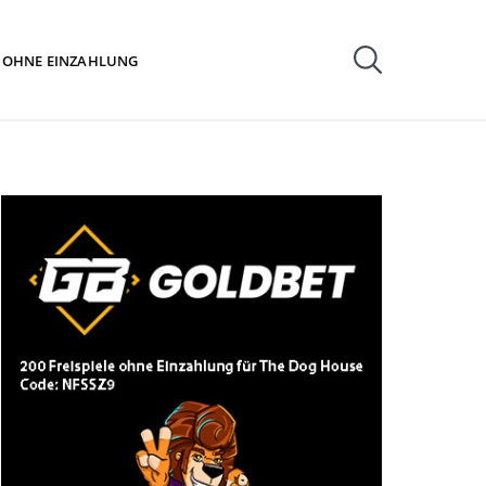
E OHNE EINZAHLUNG