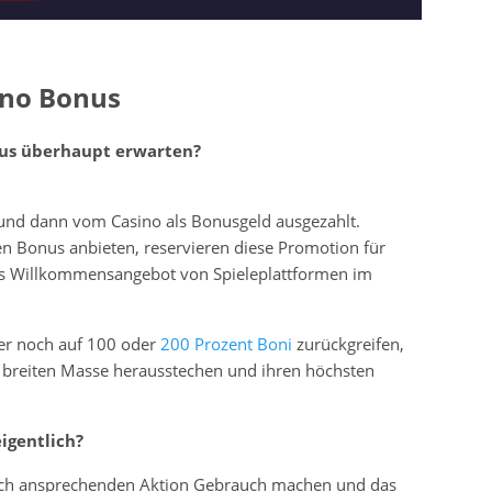
ino Bonus
us überhaupt erwarten?
und dann vom Casino als Bonusgeld ausgezahlt.
ven Bonus anbieten, reservieren diese Promotion für
as Willkommensangebot von Spieleplattformen im
er noch auf 100 oder
200 Prozent Boni
zurückgreifen,
er breiten Masse herausstechen und ihren höchsten
igentlich?
olch ansprechenden Aktion Gebrauch machen und das