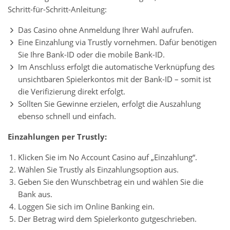
Schritt-für-Schritt-Anleitung:
Das Casino ohne Anmeldung Ihrer Wahl aufrufen.
Eine Einzahlung via Trustly vornehmen. Dafür benötigen
Sie Ihre Bank-ID oder die mobile Bank-ID.
Im Anschluss erfolgt die automatische Verknüpfung des
unsichtbaren Spielerkontos mit der Bank-ID – somit ist
die Verifizierung direkt erfolgt.
Sollten Sie Gewinne erzielen, erfolgt die Auszahlung
ebenso schnell und einfach.
Einzahlungen per Trustly:
Klicken Sie im No Account Casino auf „Einzahlung“.
Wählen Sie Trustly als Einzahlungsoption aus.
Geben Sie den Wunschbetrag ein und wählen Sie die
Bank aus.
Loggen Sie sich im Online Banking ein.
Der Betrag wird dem Spielerkonto gutgeschrieben.