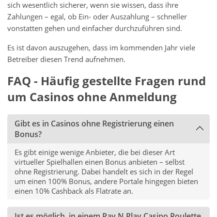
sich wesentlich sicherer, wenn sie wissen, dass ihre
Zahlungen – egal, ob Ein- oder Auszahlung – schneller
vonstatten gehen und einfacher durchzuführen sind.
Es ist davon auszugehen, dass im kommenden Jahr viele
Betreiber diesen Trend aufnehmen.
FAQ - Häufig gestellte Fragen rund
um Casinos ohne Anmeldung
Gibt es in Casinos ohne Registrierung einen
Bonus?
Es gibt einige wenige Anbieter, die bei dieser Art
virtueller Spielhallen einen Bonus anbieten – selbst
ohne Registrierung. Dabei handelt es sich in der Regel
um einen 100% Bonus, andere Portale hingegen bieten
einen 10% Cashback als Flatrate an.
Ist es möglich, in einem Pay N Play Casino Roulette