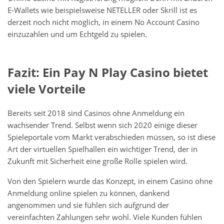
E-Wallets wie beispielsweise NETELLER oder Skrill ist es
derzeit noch nicht möglich, in einem No Account Casino
einzuzahlen und um Echtgeld zu spielen.
Fazit: Ein Pay N Play Casino bietet
viele Vorteile
Bereits seit 2018 sind Casinos ohne Anmeldung ein
wachsender Trend. Selbst wenn sich 2020 einige dieser
Spieleportale vom Markt verabschieden müssen, so ist diese
Art der virtuellen Spielhallen ein wichtiger Trend, der in
Zukunft mit Sicherheit eine große Rolle spielen wird.
Von den Spielern wurde das Konzept, in einem Casino ohne
Anmeldung online spielen zu können, dankend
angenommen und sie fühlen sich aufgrund der
vereinfachten Zahlungen sehr wohl. Viele Kunden fühlen