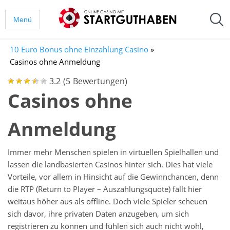
Menü
10 Euro Bonus ohne Einzahlung Casino
»
Casinos ohne Anmeldung
3.2
(
5
Bewertungen)
Casinos ohne
Anmeldung
Immer mehr Menschen spielen in virtuellen Spielhallen und
lassen die landbasierten Casinos hinter sich. Dies hat viele
Vorteile, vor allem in Hinsicht auf die Gewinnchancen, denn
die RTP (Return to Player – Auszahlungsquote) fällt hier
weitaus höher aus als offline. Doch viele Spieler scheuen
sich davor, ihre privaten Daten anzugeben, um sich
registrieren zu können und fühlen sich auch nicht wohl,