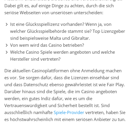
Dabei gilt es, auf einige Dinge zu achten, durch die sich
seriöse Webseiten von unseriösen unterscheiden:
Ist eine Glücksspiellizenz vorhanden? Wenn ja, von
welcher Glücksspielbehörde stammt sie? Top Lizenzgeber
sind beispielsweise Malta und Gibraltar.
Von wem wird das Casino betrieben?
Welche Casino Spiele werden angeboten und welche
Hersteller sind vertreten?
Die aktuellen Casinoplattformen ohne Anmeldung machen
es vor. Sie sorgen dafür, dass die Lizenzen einsehbar sind
und dass Datenschutz ebenso gewährleistet ist wie Fair Play.
Darüber hinaus sind die Spiele, die im Casino angeboten
werden, ein gutes Indiz dafür, wie es um die
Vertrauenswürdigkeit und Sicherheit bestellt ist. Sind
ausschließlich namhafte
Spiele-Provider
vertreten, haben Sie
es höchstwahrscheinlich mit einem seriösen Anbieter zu tun.