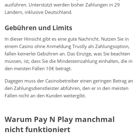
ausführen. Unterstützt werden bisher Zahlungen in 29
Ländern, inklusive Deutschland.
Gebühren und Limits
In dieser Hinsicht gibt es eine gute Nachricht. Nutzen Sie in
einem Casino ohne Anmeldung Trustly als Zahlungsoption,
fallen keinerlei Gebühren an. Das Einzige, was Sie beachten
müssen, ist, dass Sie die Mindesteinzahlung einhalten, die in
den meisten Fällen 10€ beträgt.
Dagegen muss der Casinobetreiber einen geringen Betrag an
den Zahlungsdienstleister abführen, den er in den meisten
Fällen nicht an den Kunden weitergibt.
Warum Pay N Play manchmal
nicht funktioniert