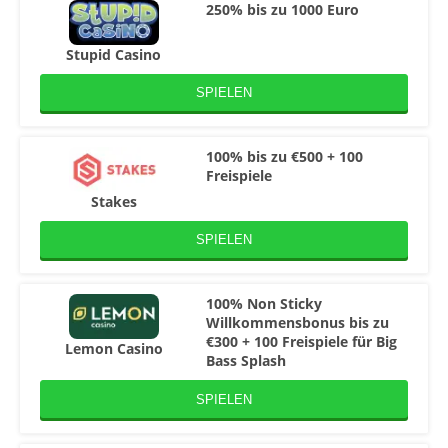
250% bis zu 1000 Euro
Stupid Casino
SPIELEN
100% bis zu €500 + 100
Freispiele
Stakes
SPIELEN
100% Non Sticky
Willkommensbonus bis zu
€300 + 100 Freispiele für Big
Lemon Casino
Bass Splash
SPIELEN