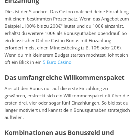
Einzahlung
Dies ist der Standard. Das Casino matched deine Einzahlung
mit einem bestimmten Prozentsatz. Wenn das Angebot zum
Beispiel „100% bis zu 200€“ lautet und du 100€ einzahlst,
erhältst du weitere 100€ als Bonusguthaben obendrauf. So
ein klassischer Online Casino Bonus mit Einzahlung
erfordert meist einen Mindestbetrag (z.B. 10€ oder 20€).
Wenn du mit kleinerem Budget starten möchtest, lohnt sich
oft ein Blick in ein
5 Euro Casino
.
Das umfangreiche Willkommenspaket
Anstatt den Bonus nur auf die erste Einzahlung zu
gewähren, erstreckt sich ein Willkommenspaket oft über die
ersten drei, vier oder sogar fünf Einzahlungen. So bleibst du
länger motiviert und kannst dein Bonusguthaben strategisch
aufteilen.
Kombinationen aus Bonusgeld und