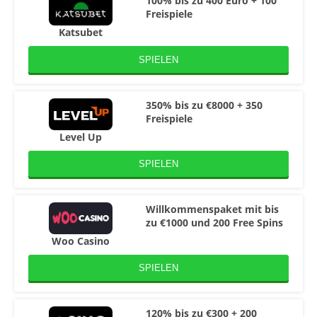
100% bis zu 400 Euro + 100
Freispiele
Katsubet
SPIELEN
350% bis zu €8000 + 350
Freispiele
Level Up
SPIELEN
Willkommenspaket mit bis
zu €1000 und 200 Free Spins
Woo Casino
SPIELEN
120% bis zu €300 + 200