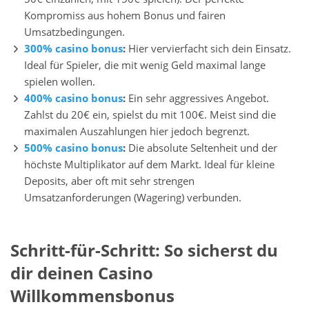
Kompromiss aus hohem Bonus und fairen
Umsatzbedingungen.
300% casino bonus
:
Hier vervierfacht sich dein Einsatz.
Ideal für Spieler, die mit wenig Geld maximal lange
spielen wollen.
400% casino bonus
:
Ein sehr aggressives Angebot.
Zahlst du 20€ ein, spielst du mit 100€. Meist sind die
maximalen Auszahlungen hier jedoch begrenzt.
500% casino bonus
:
Die absolute Seltenheit und der
höchste Multiplikator auf dem Markt. Ideal für kleine
Deposits, aber oft mit sehr strengen
Umsatzanforderungen (Wagering) verbunden.
Schritt-für-Schritt: So sicherst du
dir deinen Casino
Willkommensbonus