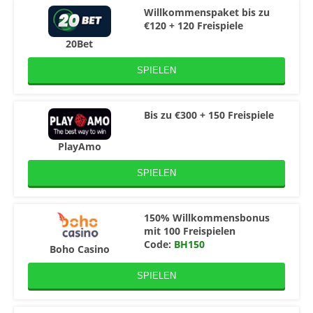
Willkommenspaket bis zu
€120 + 120 Freispiele
20Bet
SPIELEN
Bis zu €300 + 150 Freispiele
PlayAmo
SPIELEN
150% Willkommensbonus
mit 100 Freispielen
Code:
BH150
Boho Casino
SPIELEN