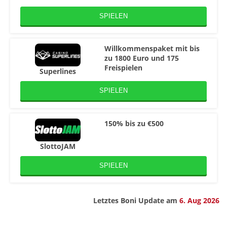
SPIELEN
Willkommenspaket mit bis
zu 1800 Euro und 175
Freispielen
Superlines
SPIELEN
150% bis zu €500
SlottoJAM
SPIELEN
Letztes Boni Update am
6. Aug 2026