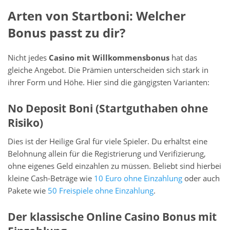
Arten von Startboni: Welcher
Bonus passt zu dir?
Nicht jedes
Casino mit Willkommensbonus
hat das
gleiche Angebot. Die Prämien unterscheiden sich stark in
ihrer Form und Höhe. Hier sind die gängigsten Varianten:
No Deposit Boni (Startguthaben ohne
Risiko)
Dies ist der Heilige Gral für viele Spieler. Du erhältst eine
Belohnung allein für die Registrierung und Verifizierung,
ohne eigenes Geld einzahlen zu müssen. Beliebt sind hierbei
kleine Cash-Beträge wie
10 Euro ohne Einzahlung
oder auch
Pakete wie
50 Freispiele ohne Einzahlung
.
Der klassische Online Casino Bonus mit