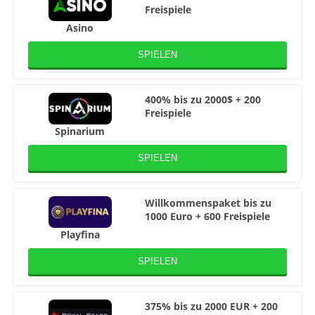
Freispiele
Asino
SPIELEN
400% bis zu 2000$ + 200
Freispiele
Spinarium
SPIELEN
Willkommenspaket bis zu
1000 Euro + 600 Freispiele
Playfina
SPIELEN
375% bis zu 2000 EUR + 200