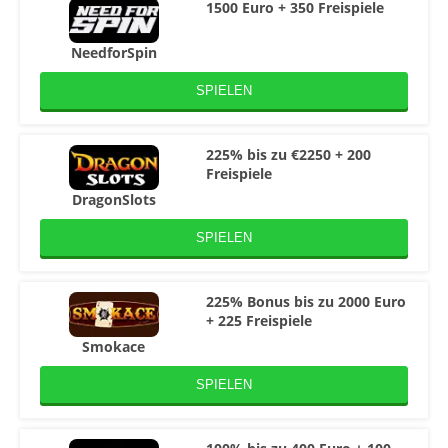
1500 Euro + 350 Freispiele
NeedforSpin
SPIELEN
225% bis zu €2250 + 200
Freispiele
DragonSlots
SPIELEN
225% Bonus bis zu 2000 Euro
+ 225 Freispiele
Smokace
SPIELEN