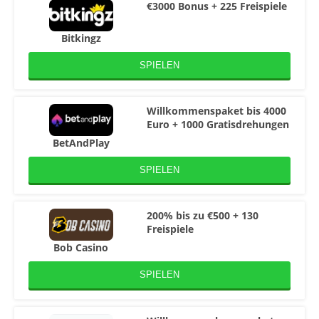
€3000 Bonus + 225 Freispiele
Bitkingz
SPIELEN
Willkommenspaket bis 4000
Euro + 1000 Gratisdrehungen
BetAndPlay
SPIELEN
200% bis zu €500 + 130
Freispiele
Bob Casino
SPIELEN