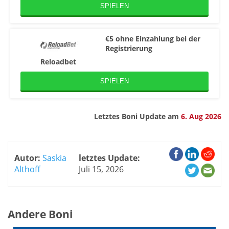
SPIELEN
€5 ohne Einzahlung bei der
Registrierung
Reloadbet
SPIELEN
Letztes Boni Update am
6. Aug 2026
Autor:
Saskia
letztes Update:
Althoff
Juli 15, 2026
Andere Boni