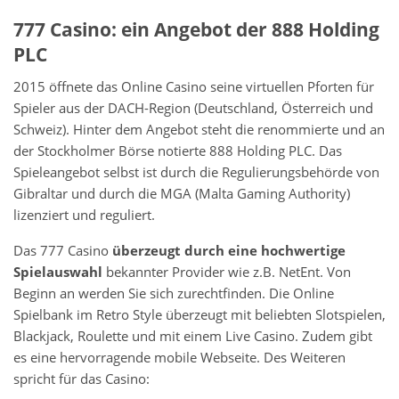
777 Casino: ein Angebot der 888 Holding
PLC
2015 öffnete das Online Casino seine virtuellen Pforten für
Spieler aus der DACH-Region (Deutschland, Österreich und
Schweiz). Hinter dem Angebot steht die renommierte und an
der Stockholmer Börse notierte 888 Holding PLC. Das
Spieleangebot selbst ist durch die Regulierungsbehörde von
Gibraltar und durch die MGA (Malta Gaming Authority)
lizenziert und reguliert.
Das 777 Casino
überzeugt durch eine hochwertige
Spielauswahl
bekannter Provider wie z.B. NetEnt. Von
Beginn an werden Sie sich zurechtfinden. Die Online
Spielbank im Retro Style überzeugt mit beliebten Slotspielen,
Blackjack, Roulette und mit einem Live Casino. Zudem gibt
es eine hervorragende mobile Webseite. Des Weiteren
spricht für das Casino: