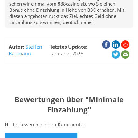
sehen wir einmal vom 888casino ab, wo Sie einen
Bonus ohne Einzahlung in Höhe von 88€ erhalten. Mit
diesen Angeboten rückt das Ziel, echtes Geld ohne
Einzahlung zu gewinnen, deutlich näher.
Autor:
Steffen
letztes Update:
Baumann
Januar 2, 2026
Bewertungen über "
Minimale
Einzahlung
"
Hinterlassen Sie einen Kommentar