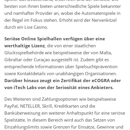
besten von ihnen bieten unterschiedliche Spiele bekannter
und namhafter Provider an, wobei die Automatenspiele in
der Regel im Fokus stehen. Erhöht wird der Nervenkitzel
durch ein Live Casino.
Seriöse Online Spielhallen verfügen über eine
werthaltige Lizenz
, die von einer staatlichen
Glücksspielbehörde wie beispielsweise der von Malta,
Gibraltar oder Curaçao ausgestellt ist. Zudem gibt es
entsprechende Informationen über Spielsuchtprävention
sowie Kontaktdetails von unabhängigen Organisationen.
Darüber hinaus zeugt ein Zertifikat der eCOGRA oder
von iTech Labs von der Seriosität eines Anbieters.
Des Weiteren sind Zahlungsoptionen wie beispielsweise
PayPal, NETELLER, Skrill, Kreditkarten und die
Banküberweisung ein weiterer Anhaltspunkt für eine seriöse
Spielstätte. In diesem Bereich wird auch das Setzen von
Einzahlungslimits sowie Grenzen für Einsätze, Gewinne und