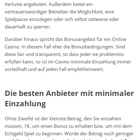
Verluste angeboten. Außerdem bietet ein
vertrauenswürdiger Betreiber die Möglichkeit, eine
Spielpause einzulegen oder sich selbst zeitweise oder
dauerhaft zu sperren.
Darüber hinaus spricht das Bonusangebot für ein Online
Casino. In diesem Fall eher die Bonusbedingungen. Sind
diese fair und transparent, so dass jeder sie problemlos
erfüllen kann, so ist im Casino minimale Einzahlung immer
vorteilhaft und auf jeden Fall empfehlenswert.
Die besten Anbieter mit minimaler
Einzahlung
Ohne Zweifel ist der kleinste Betrag, den Sie einzahlen
müssen, 1€, um einen Bonus zu erhalten bzw. um mit dem
Echtgeld Spiel zu beginnen. Würde der Betrag noch geringer