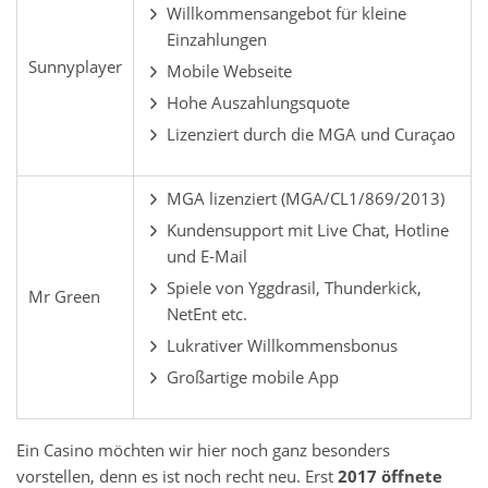
Willkommensangebot für kleine
Einzahlungen
Sunnyplayer
Mobile Webseite
Hohe Auszahlungsquote
Lizenziert durch die MGA und Curaçao
MGA lizenziert (MGA/CL1/869/2013)
Kundensupport mit Live Chat, Hotline
und E-Mail
Spiele von Yggdrasil, Thunderkick,
Mr Green
NetEnt etc.
Lukrativer Willkommensbonus
Großartige mobile App
Ein Casino möchten wir hier noch ganz besonders
vorstellen, denn es ist noch recht neu. Erst
2017 öffnete