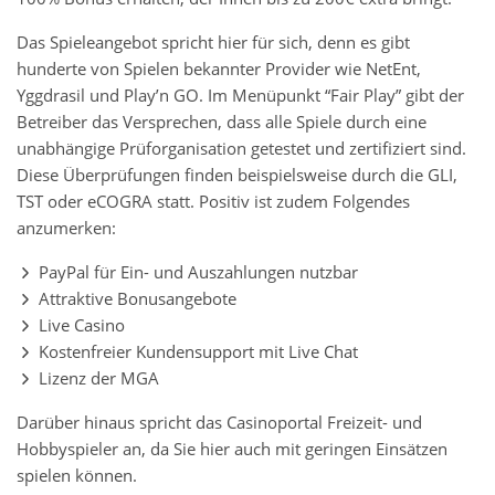
Das Spieleangebot spricht hier für sich, denn es gibt
hunderte von Spielen bekannter Provider wie NetEnt,
Yggdrasil und Play’n GO. Im Menüpunkt “Fair Play” gibt der
Betreiber das Versprechen, dass alle Spiele durch eine
unabhängige Prüforganisation getestet und zertifiziert sind.
Diese Überprüfungen finden beispielsweise durch die GLI,
TST oder eCOGRA statt. Positiv ist zudem Folgendes
anzumerken:
PayPal für Ein- und Auszahlungen nutzbar
Attraktive Bonusangebote
Live Casino
Kostenfreier Kundensupport mit Live Chat
Lizenz der MGA
Darüber hinaus spricht das Casinoportal Freizeit- und
Hobbyspieler an, da Sie hier auch mit geringen Einsätzen
spielen können.