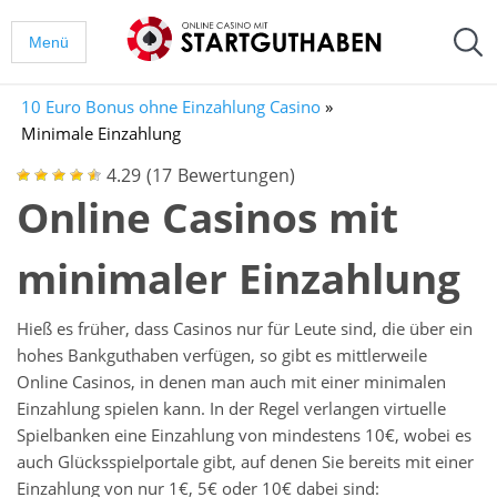
Menü
10 Euro Bonus ohne Einzahlung Casino
»
Minimale Einzahlung
4.29
(
17
Bewertungen)
Online Casinos mit
minimaler Einzahlung
Hieß es früher, dass Casinos nur für Leute sind, die über ein
hohes Bankguthaben verfügen, so gibt es mittlerweile
Online Casinos, in denen man auch mit einer minimalen
Einzahlung spielen kann. In der Regel verlangen virtuelle
Spielbanken eine Einzahlung von mindestens 10€, wobei es
auch Glücksspielportale gibt, auf denen Sie bereits mit einer
Einzahlung von nur 1€, 5€ oder 10€ dabei sind: