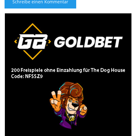
Schreibe einen Kommentar