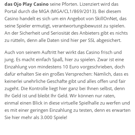
das Ojo Play Casino
seine Pforten. Lizenziert wird das
Portal durch die MGA (MGA/CL1/869/2013). Bei diesem
Casino handelt es sich um ein Angebot von SkillOnNet, das
seine Spieler ermutigt, verantwortungsbewusst zu spielen.
An der Sicherheit und Seriosität des Anbieters gibt es nichts
zu rütteln, denn alle Daten sind hier per SSL abgesichert.
Auch von seinem Auftritt her wirkt das Casino frisch und
jung. Es macht einfach Spaß, hier zu spielen. Zwar ist eine
Einzahlung von mindestens 10 Euro vorgeschrieben, doch
dafür erhalten Sie ein großes Versprechen: Nämlich, dass es
keinerlei unehrliche Geschäfte gibt und alles offen und fair
zugeht. Die Kontrolle liegt hier ganz bei Ihnen selbst, denn
Ihr Geld ist und bleibt Ihr Geld. Wir können nur raten,
einmal einen Blick in diese virtuelle Spielhalle zu werfen und
es mit einer geringen Einzahlung zu testen, denn es erwarten
Sie hier mehr als 3.000 Spiele!