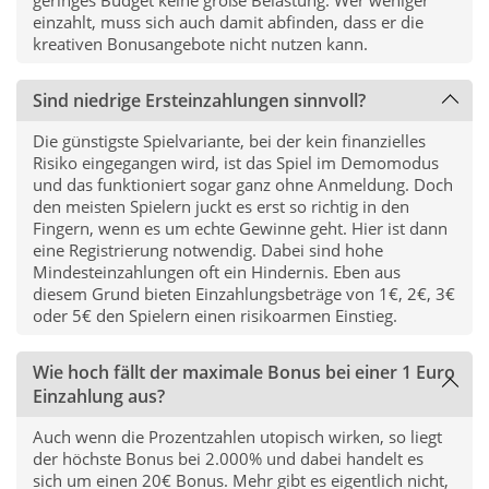
geringes Budget keine große Belastung. Wer weniger
einzahlt, muss sich auch damit abfinden, dass er die
kreativen Bonusangebote nicht nutzen kann.
Sind niedrige Ersteinzahlungen sinnvoll?
Die günstigste Spielvariante, bei der kein finanzielles
Risiko eingegangen wird, ist das Spiel im Demomodus
und das funktioniert sogar ganz ohne Anmeldung. Doch
den meisten Spielern juckt es erst so richtig in den
Fingern, wenn es um echte Gewinne geht. Hier ist dann
eine Registrierung notwendig. Dabei sind hohe
Mindesteinzahlungen oft ein Hindernis. Eben aus
diesem Grund bieten Einzahlungsbeträge von 1€, 2€, 3€
oder 5€ den Spielern einen risikoarmen Einstieg.
Wie hoch fällt der maximale Bonus bei einer 1 Euro
Einzahlung aus?
Auch wenn die Prozentzahlen utopisch wirken, so liegt
der höchste Bonus bei 2.000% und dabei handelt es
sich um einen 20€ Bonus. Mehr gibt es eigentlich nicht,