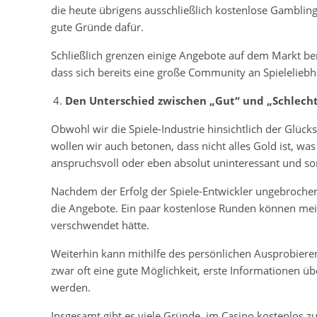
die heute übrigens ausschließlich kostenlose Gamblin
gute Gründe dafür.
Schließlich grenzen einige Angebote auf dem Markt b
dass sich bereits eine große Community an Spieleliebha
Den Unterschied zwischen „Gut“ und „Schlech
Obwohl wir die Spiele-Industrie hinsichtlich der Glü
wollen wir auch betonen, dass nicht alles Gold ist, wa
anspruchsvoll oder eben absolut uninteressant und som
Nachdem der Erfolg der Spiele-Entwickler ungebrochen
die Angebote. Ein paar kostenlose Runden können meis
verschwendet hätte.
Weiterhin kann mithilfe des persönlichen Ausprobiere
zwar oft eine gute Möglichkeit, erste Informationen üb
werden.
Insgesamt gibt es viele Gründe, im Casino kostenlos zu