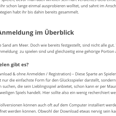
en ihr schon lange einmal ausprobieren wolltet, und sahnt im Ansc
egien habt ihr bis dahin bereits gesammelt.
 Anmeldung
im Überblick
nd am Meer. Doch wie bereits festgestellt, sind nicht alle gut.
nmeldung zu spielen sind und gleichzeitig eine gehörige Portion 
len gibt es?
nload & ohne Anmelden / Registration) – Diese Sparte an Spiele
nur die einfachste Form für den Glücksspieler darstellt, sondern 
m suchen, die sein Lieblingsspiel anbietet, schon kann er per Mausk
ligen Spiels handelt. Hier sollte also ein wenig recherchiert we
ollversionen können auch oft auf dem Computer installiert werde
eöffnet werden können. Obwohl der Download etwas nervig sein ka