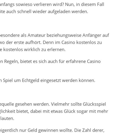
anfangs sowieso verlieren wird? Nun, in diesem Fall
eite auch schnell wieder aufgeladen werden.
nsbesondere als Amateur beziehungsweise Anfänger auf
 wo der erste aufhört. Denn im Casino kostenlos zu
 kostenlos wirklich zu erlernen.
 Regeln, bietet es sich auch für erfahrene Casino
n Spiel um Echtgeld eingesetzt werden können.
mequelle gesehen werden. Vielmehr sollte Glücksspiel
ichkeit bietet, dabei mit etwas Glück sogar mit mehr
lauten.
igentlich nur Geld gewinnen wollte. Die Zahl derer,