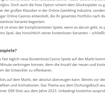
lglos. Doch auch die freie Option scheint dem Glücksspieler zu g
ner der großen Klassiker in der Online Gambling Industrie, sonder
gar Online Casinos entwickelt, die ihr gesamtes Portfolio nach di
tenlose Variante begeistert.
ck ist eines der kompliziertesten Spiele, wenn es darum geht, es 
no Spiel, das hinsichtlich seiner kostenlosen Varianten – schließli
ospiele?
fast täglich neue (kostenlose) Casino Spiele auf den Markt komm
Minute verbringen können, denn die Anzahl der neuen und kostenl
tum der Entwickler zu offenbaren.
lots auf dem Markt, der absolut überzeugen kann. Bereits vor d
fiken und Animationen. Das Thema aus dem Dschungelbuch wurde
einer DER Slots aus dem Jahre 2023. Unbedingt kostenlos auspro