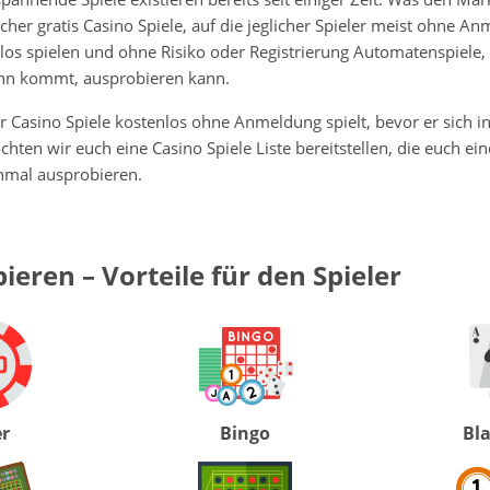
icher
gratis Casino
Spiele, auf die jeglicher Spieler meist
ohne An
los
spielen
und
ohne Risiko
oder
Registrierung
Automatenspiele, R
nn kommt, ausprobieren kann.
er Casino Spiele kostenlos ohne Anmeldung spielt, bevor er sich 
ten wir euch eine Casino Spiele Liste bereitstellen, die euch ei
inmal ausprobieren.
ieren – Vorteile für den Spieler
er
Bingo
Bl