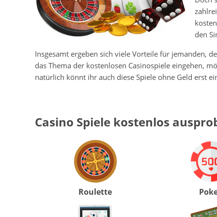
zahlre
kosten
den Si
Insgesamt ergeben sich viele Vorteile für jemanden, d
das Thema der kostenlosen Casinospiele eingehen, möch
natürlich könnt ihr auch diese Spiele ohne Geld erst e
Casino Spiele kostenlos ausprob
Roulette
Pok