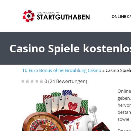
ONLINE C
Casino Spiele kostenlo
10 Euro Bonus ohne Einzahlung Casino
»
Casino Spiel
0 (24 Bewertungen)
Online
geben,
hervor
bestan
sowie 
Doch s