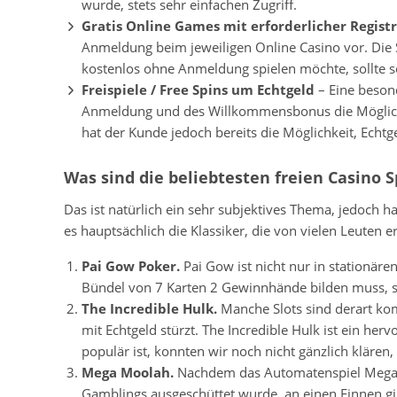
wurde, stets sehr einfachen Zugriff.
Gratis Online Games mit erforderlicher Regist
Anmeldung beim jeweiligen Online Casino vor. Die S
kostenlos ohne Anmeldung spielen möchte, sollte s
Freispiele / Free Spins um Echtgeld
– Eine besond
Anmeldung und des Willkommensbonus die Möglichkei
hat der Kunde jedoch bereits die Möglichkeit, Echtg
Was sind die beliebtesten freien Casino S
Das ist natürlich ein sehr subjektives Thema, jedoch
es hauptsächlich die Klassiker, die von vielen Leuten 
Pai Gow Poker.
Pai Gow ist nicht nur in stationär
Bündel von 7 Karten 2 Gewinnhände bilden muss, sc
The Incredible Hulk.
Manche Slots sind derart ko
mit Echtgeld stürzt. The Incredible Hulk ist ein he
populär ist, konnten wir noch nicht gänzlich klären
Mega Moolah.
Nachdem das Automatenspiel Mega Mo
Gamblings ausgeschüttet wurde, an einen Finnen gin