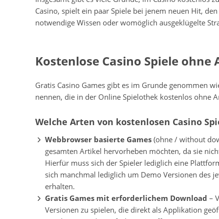
Casino, spielt ein paar Spiele bei jenem neuen Hit, d
notwendige Wissen oder womöglich ausgeklügelte Strat
Kostenlose
Casino Spiele ohne
Gratis Casino Games gibt es im Grunde genommen wie Sa
nennen, die in der Online Spielothek kostenlos ohne A
Welche Arten von kostenlosen Casino Spie
Webbrowser basierte Games
(ohne / without dow
gesamten Artikel hervorheben möchten, da sie nicht 
Hierfür muss sich der Spieler lediglich eine Plattfor
sich manchmal lediglich um Demo Versionen des jewei
erhalten.
Gratis Games mit erforderlichem Download
– V
Versionen zu spielen, die direkt als Applikation g