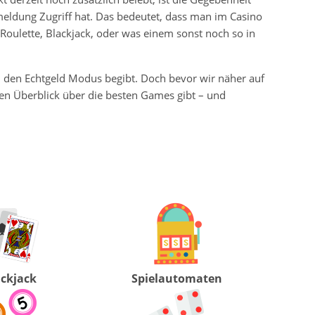
meldung
Zugriff hat. Das bedeutet, dass man im Casino
oulette, Blackjack, oder was einem sonst noch so in
in den Echtgeld Modus begibt. Doch bevor wir näher auf
nen Überblick über die besten Games gibt – und
ackjack
Spielautomaten