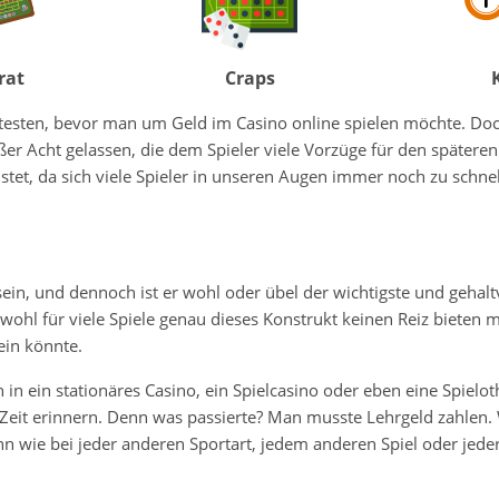
rat
Craps
 zu testen, bevor man um Geld im Casino online spielen möchte. Doc
ßer Acht gelassen, die dem Spieler viele Vorzüge für den späteren
istet, da sich viele Spieler in unseren Augen immer noch zu schn
sein, und dennoch ist er wohl oder übel der wichtigste und gehaltvo
bwohl für viele Spiele genau dieses Konstrukt keinen Reiz bieten 
sein könnte.
h in ein stationäres Casino, ein Spielcasino oder eben eine Spi
Zeit erinnern. Denn was passierte? Man musste Lehrgeld zahlen.
n wie bei jeder anderen Sportart, jedem anderen Spiel oder jede