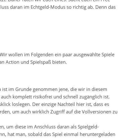
hluss daran im Echtgeld-Modus so richtig ab. Denn das
 Wir wollen im Folgenden ein paar ausgewählte Spiele
an Action und Spielspaß bieten.
n ist im Grunde genommen jene, die wir in diesem
auch komplett risikofrei und schnell zugänglich ist.
lick loslegen. Der einzige Nachteil hier ist, dass es
rden, um auch wirklich Zugriff auf die Vollversionen zu
n, um diese im Anschluss daran als Spielgeld-
nn, hat man, sobald das Spiel einmal heruntergeladen