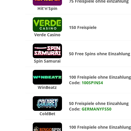
75 Freispiele ohne einzahlung
Hit'n'Spin
150 Freispiele
Verde Casino
50 Free Spins ohne Einzahlung
Spin Samurai
100 Freispiele ohne Einzahlung
Code:
100SPINS4
WinBeatz
50 Freispiele ohne Einzahlung
Code:
GERMANYFS50
ColdBet
100 Freispiele ohne Einzahlung