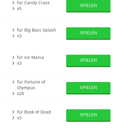
für Candy Craze
SPIELEN
x5
für Big Bass Splash
SPIELEN
x3
für Ice Mania
SPIELEN
x3
für Fortune of
Olympus
SPIELEN
x20
für Book of Dead
SPIELEN
x3