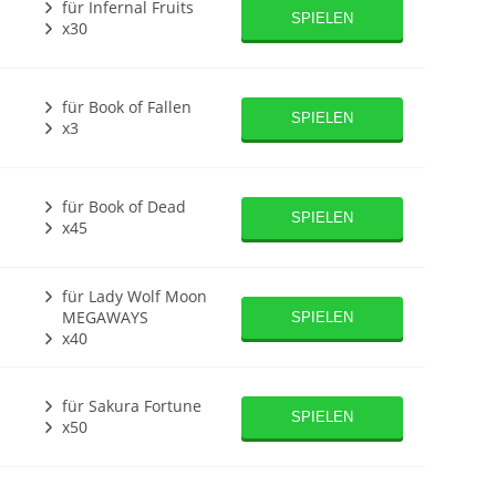
für Infernal Fruits
SPIELEN
x30
für Book of Fallen
SPIELEN
x3
für Book of Dead
SPIELEN
x45
für Lady Wolf Moon
MEGAWAYS
SPIELEN
x40
für Sakura Fortune
SPIELEN
x50