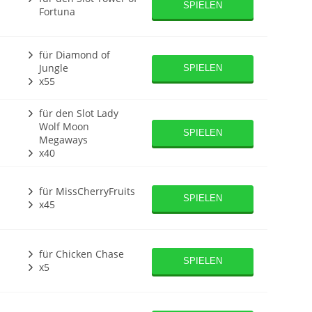
SPIELEN
Fortuna
für Diamond of
Jungle
SPIELEN
x55
für den Slot Lady
Wolf Moon
SPIELEN
Megaways
x40
für MissCherryFruits
SPIELEN
x45
für Chicken Chase
SPIELEN
x5