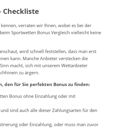
 Checkliste
kennen, verraten wir Ihnen, wobei es bei der
eim Sportwetten Bonus Vergleich vielleicht keine
schaut, wird schnell feststellen, dass man erst
nnen kann. Manche Anbieter verstecken die
 Sinn macht, sich mit unserem Wettanbieter
chhinein zu ärgern.
n, den für Sie perfekten Bonus zu finden:
etten Bonus ohne Einzahlung oder mit
nd sind auch alle dieser Zahlungsarten für den
strierung oder Einzahlung, oder muss man zuvor