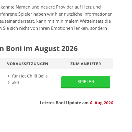
ekannte Namen und neuere Provider auf Herz und
erfahrene Spieler haben wir hier nützliche Informationen
 auseinandersetzt, kann mit minimalem Wetteinsatz die
n Sie sich nicht von Ihren Emotionen lenken, sondern
n Boni im August 2026
VORAUSSETZUNGEN
ZUM ANBIETER
für Hot Chilli Bells
x50
SPIELEN
Letztes Boni Update am
6. Aug 2026