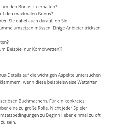
 um den Bonus zu erhalten?
auf den maximalen Bonus?
ten Sie dabei auch darauf, ob Sie
me umsetzen müssen. Einige Anbieter tricksen
tten?
Zum Beispiel nur Kombiwetten)?
onus-Details auf die wichtigen Aspekte untersuchen
klammern, wenn diese beispielsweise Wettarten
on seriösen Buchmachern. Für ein konkretes
er eine zu große Rolle. Nicht jeder Spieler
e Umsatzbedingungen zu Beginn lieber einmal zu oft
zu sein.