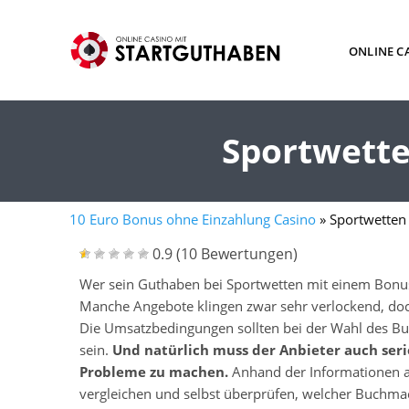
ONLINE C
Sportwette
10 Euro Bonus ohne Einzahlung Casino
»
Sportwetten
0.9 (10 Bewertungen)
Wer sein Guthaben bei Sportwetten mit einem Bonus 
Manche Angebote klingen zwar sehr verlockend, doc
Die Umsatzbedingungen sollten bei der Wahl des Bu
sein.
Und natürlich muss der Anbieter auch seri
Probleme zu machen.
Anhand der Informationen au
vergleichen und selbst überprüfen, welcher Buchmache