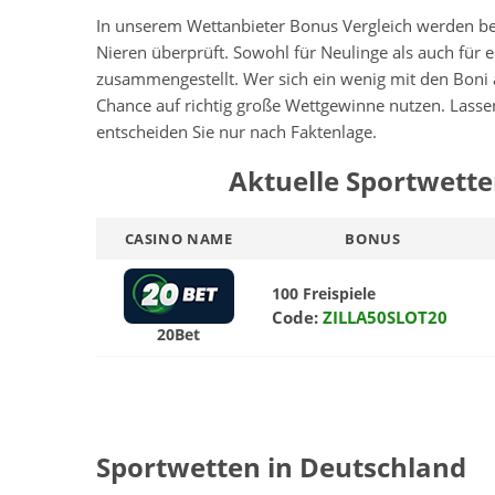
In unserem Wettanbieter Bonus Vergleich werden b
Nieren überprüft. Sowohl für Neulinge als auch für 
zusammengestellt. Wer sich ein wenig mit den Boni
Chance auf richtig große Wettgewinne nutzen. Lasse
entscheiden Sie nur nach Faktenlage.
Aktuelle Sportwette
CASINO NAME
BONUS
100 Freispiele
Code:
ZILLA50SLOT20
20Bet
Sportwetten in Deutschland