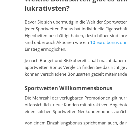
lukrativsten?
Bevor Sie sich übermütig in die Welt der Sportwette
Jeder Sportwetten Bonus hat individuelle Eigenschaft
Eigenheiten beschäftigt haben, desto höher sind Ih
sind dabei auch Aktionen wie ein
10 euro bonus ohn
Einstieg ermöglichen.
Je nach Budget und Risikobereitschaft macht daher 
Sportwetten Bonus Vergleich finden Sie das richtige 
können verschiedene Bonusarten gezielt miteinander
Sportwetten Willkommensbonus
Die Mehrzahl der verfügbaren Promotionen gilt nur f
offensichtlich, neue Kunden mit attraktiven Angebot
einen solchen Sportwetten Neukundenbonus zunächst
Von einem Einzahlungsbonus spricht man auch, da m