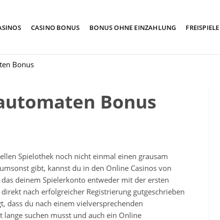
ASINOS
CASINO BONUS
BONUS OHNE EINZAHLUNG
FREISPIEL
ten Bonus
lautomaten Bonus
nellen Spielothek noch nicht einmal einen grausam
umsonst gibt, kannst du in den Online Casinos von
, das deinem Spielerkonto entweder mit der ersten
direkt nach erfolgreicher Registrierung gutgeschrieben
gt, dass du nach einem vielversprechenden
t lange suchen musst und auch ein Online