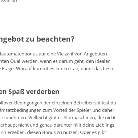
ezahlart
angebot zu beachten?
elautomatenbonus auf eine Vielzahl von Angeboten
chten Qual werden, wenn es darum geht, den idealen
te Frage: Worauf kommt es konkret an, damit das beste
en Spaß verderben
ollover Bedingungen der einzelnen Betreiber solltest du
e Umsatzbedingungen zum Vorteil der Spieler und daher
vorzunehmen. Vielleicht gibt es Slotmaschinen, die nicht
haupt nicht und genau darunter fällt deine Lieblings
Sinn ergeben, diesen Bonus zu nutzen. Oder es gibt