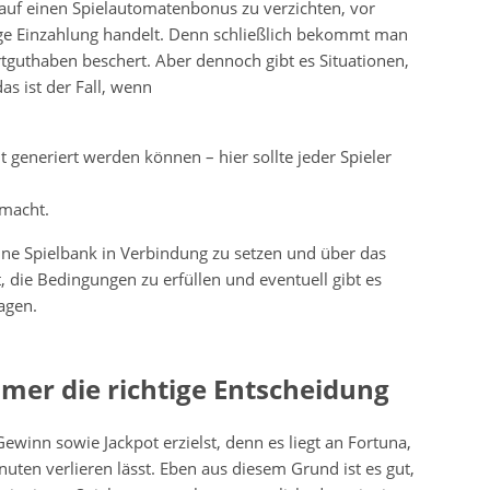
, auf einen Spielautomatenbonus zu verzichten, vor
ge Einzahlung handelt. Denn schließlich bekommt man
artguthaben beschert. Aber dennoch gibt es Situationen,
as ist der Fall, wenn
t generiert werden können – hier sollte jeder Spieler
 macht.
ine Spielbank in Verbindung zu setzen und über das
t, die Bedingungen zu erfüllen und eventuell gibt es
agen.
immer die richtige Entscheidung
Gewinn sowie Jackpot erzielst, denn es liegt an Fortuna,
uten verlieren lässt. Eben aus diesem Grund ist es gut,