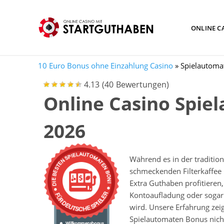
ONLINE C
10 Euro Bonus ohne Einzahlung Casino
»
Spielautoma
4.13
(
40
Bewertungen)
Online Casino Spie
2026
Während es in der traditio
schmeckenden Filterkaffee 
Extra Guthaben profitieren
Kontoaufladung oder sogar 
wird. Unsere Erfahrung zei
Spielautomaten Bonus nich