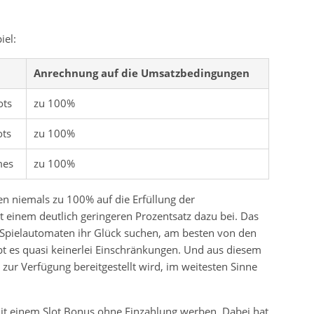
iel:
Anrechnung auf die Umsatzbedingungen
ots
zu 100%
ots
zu 100%
mes
zu 100%
en niemals zu 100% auf die Erfüllung der
 einem deutlich geringeren Prozentsatz dazu bei. Das
en Spielautomaten ihr Glück suchen, am besten von den
bt es quasi keinerlei Einschränkungen. Und aus diesem
zur Verfügung bereitgestellt wird, im weitesten Sinne
mit einem Slot Bonus ohne Einzahlung werben. Dabei hat