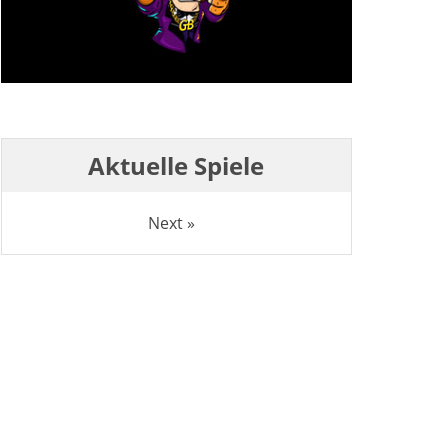
Aktuelle Spiele
Next »